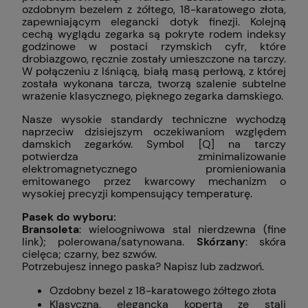
ozdobnym bezelem z żółtego, 18-karatowego złota,
zapewniającym elegancki dotyk finezji. Kolejną
cechą wyglądu zegarka są pokryte rodem indeksy
godzinowe w postaci rzymskich cyfr, które
drobiazgowo, ręcznie zostały umieszczone na tarczy.
W połączeniu z lśniącą, białą masą perłową, z której
została wykonana tarcza, tworzą szalenie subtelne
wrażenie klasycznego, pięknego zegarka damskiego.
Nasze wysokie standardy techniczne wychodzą
naprzeciw dzisiejszym oczekiwaniom względem
damskich zegarków. Symbol [Q] na tarczy
potwierdza zminimalizowanie
elektromagnetycznego promieniowania
emitowanego przez kwarcowy mechanizm o
wysokiej precyzji kompensujący temperaturę.
Pasek do wyboru:
Bransoleta
: wieloogniwowa stal nierdzewna (fine
link); polerowana/satynowana.
Skórzany
: skóra
cielęca; czarny, bez szwów.
Potrzebujesz innego paska? Napisz lub zadzwoń.
Ozdobny bezel z 18-karatowego żółtego złota
Klasyczna, elegancka koperta ze stali