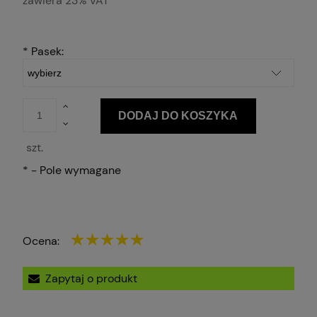
zawiera 23% VAT
*
Pasek:
DODAJ DO KOSZYKA
szt.
*
- Pole wymagane
Ocena:
Zapytaj o produkt