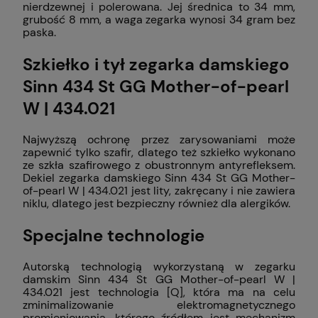
nierdzewnej i polerowana. Jej średnica to 34 mm,
grubość 8 mm, a waga zegarka wynosi 34 gram bez
paska.
Szkiełko i tył zegarka damskiego
Sinn 434 St GG Mother-of-pearl
W | 434.021
Najwyższą ochronę przez zarysowaniami może
zapewnić tylko szafir, dlatego też szkiełko wykonano
ze szkła szafirowego z obustronnym antyrefleksem.
Dekiel zegarka damskiego Sinn 434 St GG Mother-
of-pearl W | 434.021 jest lity, zakręcany i nie zawiera
niklu, dlatego jest bezpieczny również dla alergików.
Specjalne technologie
Autorską technologią wykorzystaną w zegarku
damskim Sinn 434 St GG Mother-of-pearl W |
434.021 jest technologia [Q], która ma na celu
zminimalizowanie elektromagnetycznego
promieniowania, którego źródłem jest mechanizm