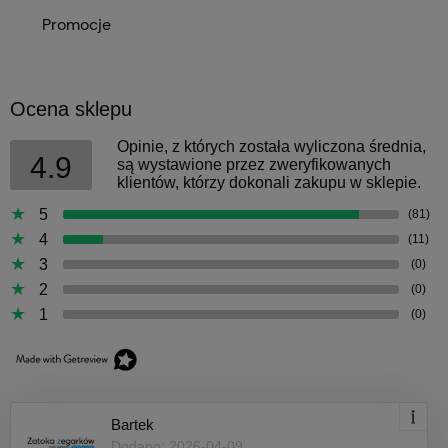
Promocje
Ocena sklepu
Opinie, z których została wyliczona średnia,
4.9
są wystawione przez zweryfikowanych
klientów, którzy dokonali zakupu w sklepie.
5
(81)
4
(11)
3
(0)
2
(0)
1
(0)
Bartek
Dodano: 2026-04-09