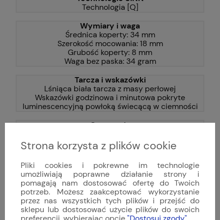
Technologia [Q]
Wymiary i waga
Średnica koperty: 34 mm
Szerokość mocowania: 18 mm
Grubość koperty: 8 mm
Waga bez paska: 34 gram
Tarcza i wskazówki
Lśniąca biała tarcza z masy perłowej
Wskazówki godzinowa i minutowa pokryte
luminescencyjną powłoką świecącą w ciemności
Gwarancja
Dwuletnia gwarancja producenta
Dwuletnia polska gwarancja z tytułu rękojmi
Strona korzysta z plików cookie
(najwyższy poziom ochrony Konsumenta w Polsce)
Pliki cookies i pokrewne im technologie
Pliki do pobrania:
umożliwiają poprawne działanie strony i
[PDF] Instrukcja obsługi zegarka Sinn 434
pomagają nam dostosować ofertę do Twoich
potrzeb. Możesz zaakceptować wykorzystanie
przez nas wszystkich tych plików i przejść do
Dane techniczne
sklepu lub dostosować użycie plików do swoich
preferencji, wybierając opcję
"Dostosuj zgody"
.