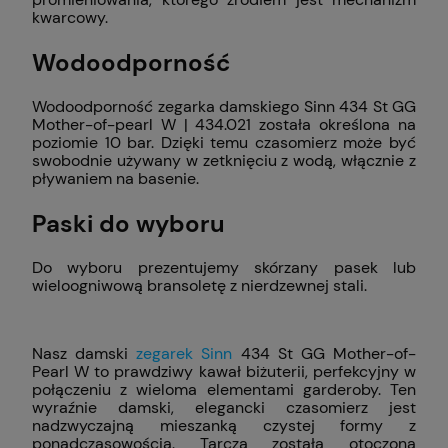
kwarcowy.
Wodoodporność
Wodoodporność zegarka damskiego Sinn 434 St GG
Mother-of-pearl W | 434.021 została określona na
poziomie 10 bar. Dzięki temu czasomierz może być
swobodnie używany w zetknięciu z wodą, włącznie z
pływaniem na basenie.
Paski do wyboru
Do wyboru prezentujemy skórzany pasek lub
wieloogniwową bransoletę z nierdzewnej stali.
Nasz damski
zegarek Sinn
434 St GG Mother-of-
Pearl W to prawdziwy kawał biżuterii, perfekcyjny w
połączeniu z wieloma elementami garderoby. Ten
wyraźnie damski, elegancki czasomierz jest
nadzwyczajną mieszanką czystej formy z
ponadczasowością. Tarcza została otoczona