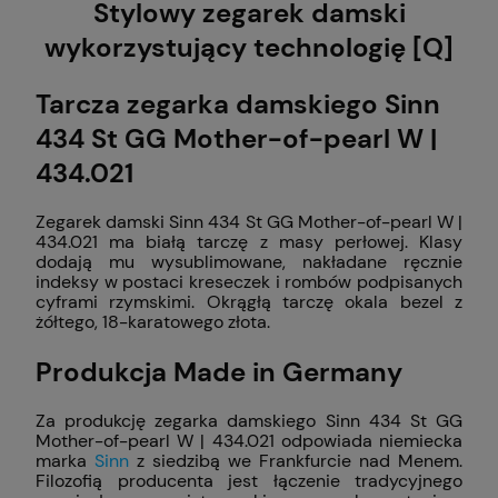
Stylowy zegarek damski
wykorzystujący technologię [Q]
Tarcza zegarka damskiego Sinn
434 St GG Mother-of-pearl W |
434.021
Zegarek damski Sinn 434 St GG Mother-of-pearl W |
434.021 ma białą tarczę z masy perłowej. Klasy
dodają mu wysublimowane, nakładane ręcznie
indeksy w postaci kreseczek i rombów podpisanych
cyframi rzymskimi. Okrągłą tarczę okala bezel z
żółtego, 18-karatowego złota.
Produkcja Made in Germany
Za produkcję zegarka damskiego Sinn 434 St GG
Mother-of-pearl W | 434.021 odpowiada niemiecka
marka
Sinn
z siedzibą we Frankfurcie nad Menem.
Filozofią producenta jest łączenie tradycyjnego