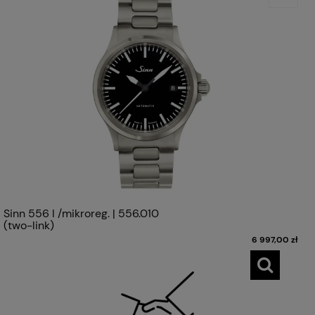
Sinn 556 I /mikroreg. | 556.010
(two-link)
6 997,00 zł