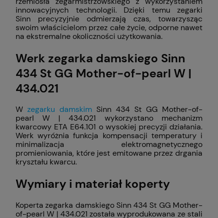
rzemiosła zegarmistrzowskiego z wykorzystaniem
innowacyjnych technologii. Dzięki temu zegarki
Sinn precyzyjnie odmierzają czas, towarzysząc
swoim właścicielom przez całe życie, odporne nawet
na ekstremalne okoliczności użytkowania.
Werk zegarka damskiego Sinn
434 St GG Mother-of-pearl W |
434.021
W
zegarku damskim
Sinn 434 St GG Mother-of-
pearl W | 434.021 wykorzystano mechanizm
kwarcowy ETA E64.101 o wysokiej precyzji działania.
Werk wyróżnia funkcja kompensacji temperatury i
minimalizacja elektromagnetycznego
promieniowania, które jest emitowane przez drgania
kryształu kwarcu.
Wymiary i materiał koperty
Koperta zegarka damskiego Sinn 434 St GG Mother-
of-pearl W | 434.021 została wyprodukowana ze stali