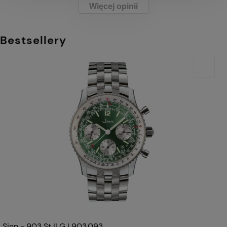
Więcej opinii
Bestsellery
Sinn - 903 St II G | 903.093