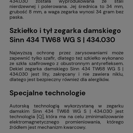
434.030 została wyprodukowana ze stali
nierdzewnej i polerowana. Jej średnica to 34 mm,
grubość 8 mm, a waga zegarka wynosi 34 gram bez
paska.
Szkiełko i tył zegarka damskiego
Sinn 434 TW68 WG S | 434.030
Najwyższą ochronę przez zarysowaniami może
zapewnić tylko szafir, dlatego też szkiełko wykonano
ze szkła szafirowego z obustronnym antyrefleksem.
Dekiel zegarka damskiego Sinn 434 TW68 WG S |
434.030 jest lity, zakręcany i nie zawiera niklu,
dlatego jest bezpieczny również dla alergików.
Specjalne technologie
Autorską technologią wykorzystaną w zegarku
damskim Sinn 434 TW68 WG S | 434.030 jest
technologia [Q], która ma na celu zminimalizowanie
elektromagnetycznego promieniowania, którego
źródłem jest mechanizm kwarcowy.