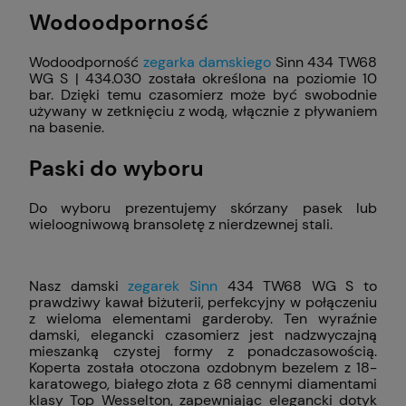
Wodoodporność
Wodoodporność
zegarka damskiego
Sinn 434 TW68
WG S | 434.030 została określona na poziomie 10
bar. Dzięki temu czasomierz może być swobodnie
używany w zetknięciu z wodą, włącznie z pływaniem
na basenie.
Paski do wyboru
Do wyboru prezentujemy skórzany pasek lub
wieloogniwową bransoletę z nierdzewnej stali.
Nasz damski
zegarek Sinn
434 TW68 WG S to
prawdziwy kawał biżuterii, perfekcyjny w połączeniu
z wieloma elementami garderoby. Ten wyraźnie
damski, elegancki czasomierz jest nadzwyczajną
mieszanką czystej formy z ponadczasowością.
Koperta została otoczona ozdobnym bezelem z 18-
karatowego, białego złota z 68 cennymi diamentami
klasy Top Wesselton, zapewniając elegancki dotyk