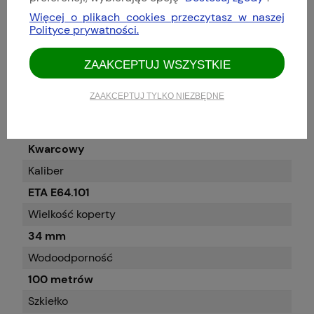
Dane techniczne
Więcej o plikach cookies przeczytasz w naszej
Polityce prywatności.
Ochrona przed rysami TEGIMENT
Nie
ZAAKCEPTUJ WSZYSTKIE
Czarna powłoka utwardzająca
ZAAKCEPTUJ TYLKO NIEZBĘDNE
Nie
Rodzaj mechanizmu
Kwarcowy
Kaliber
ETA E64.101
Wielkość koperty
34 mm
Wodoodporność
100 metrów
Szkiełko