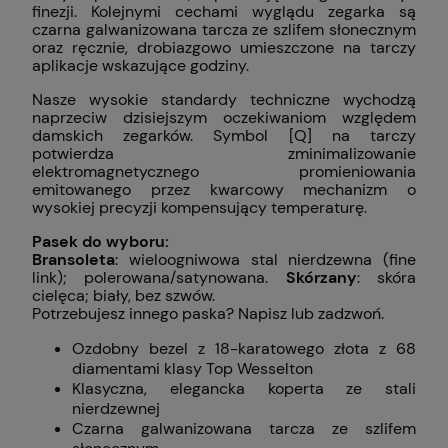
finezji. Kolejnymi cechami wyglądu zegarka są
czarna galwanizowana tarcza ze szlifem słonecznym
oraz ręcznie, drobiazgowo umieszczone na tarczy
aplikacje wskazujące godziny.
Nasze wysokie standardy techniczne wychodzą
naprzeciw dzisiejszym oczekiwaniom względem
damskich zegarków. Symbol [Q] na tarczy
potwierdza zminimalizowanie
elektromagnetycznego promieniowania
emitowanego przez kwarcowy mechanizm o
wysokiej precyzji kompensujący temperaturę.
Pasek do wyboru:
Bransoleta
: wieloogniwowa stal nierdzewna (fine
link); polerowana/satynowana.
Skórzany
: skóra
cielęca; biały, bez szwów.
Potrzebujesz innego paska? Napisz lub zadzwoń.
Ozdobny bezel z 18-karatowego złota z 68
diamentami klasy Top Wesselton
Klasyczna, elegancka koperta ze stali
nierdzewnej
Czarna galwanizowana tarcza ze szlifem