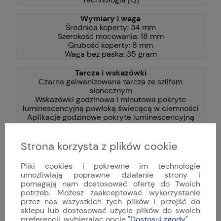
Wymiary i waga
Średnica koperty: 34 mm
Szerokość mocowania: 18 mm
Grubość koperty: 8 mm
Waga bez paska: 35 gram
Tarcza i wskazówki
Czarna galwanizowana tarcza ze szlifem
słonecznym
Wskazówki godzinowa i minutowa pokryte
luminescencyjną powłoką świecącą w ciemności
Aplikacje godzinowe pokryte luminescencyjną
powłoką świecącą w ciemności
Strona korzysta z plików cookie
Gwarancja
Dwuletnia gwarancja producenta
Dwuletnia polska gwarancja z tytułu rękojmi
Pliki cookies i pokrewne im technologie
(najwyższy poziom ochrony Konsumenta w Polsce)
umożliwiają poprawne działanie strony i
pomagają nam dostosować ofertę do Twoich
Pliki do pobrania:
potrzeb. Możesz zaakceptować wykorzystanie
[PDF] Instrukcja obsługi zegarka Sinn 434
przez nas wszystkich tych plików i przejść do
sklepu lub dostosować użycie plików do swoich
preferencji, wybierając opcję
"Dostosuj zgody"
.