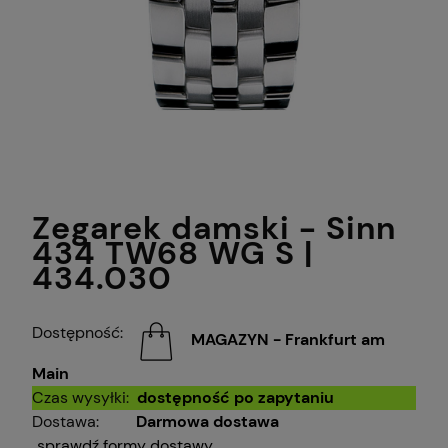
Zegarek damski - Sinn
434 TW68 WG S |
434.030
Dostępność:
MAGAZYN - Frankfurt am
Main
Czas wysyłki:
dostępność po zapytaniu
Dostawa:
Darmowa dostawa
sprawdź formy dostawy