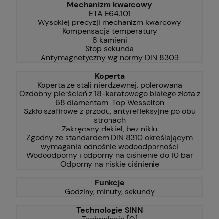
Mechanizm kwarcowy
ETA E64.101
Wysokiej precyzji mechanizm kwarcowy
Kompensacja temperatury
8 kamieni
Stop sekunda
Antymagnetyczny wg normy DIN 8309
Koperta
Koperta ze stali nierdzewnej, polerowana
Ozdobny pierścień z 18-karatowego białego złota z
68 diamentami Top Wesselton
Szkło szafirowe z przodu, antyrefleksyjne po obu
stronach
Zakręcany dekiel, bez niklu
Zgodny ze standardem DIN 8310 określającym
wymagania odnośnie wodoodporności
Wodoodporny i odporny na ciśnienie do 10 bar
Odporny na niskie ciśnienie
Funkcje
Godziny, minuty, sekundy
Technologie SINN
Technologia [Q]