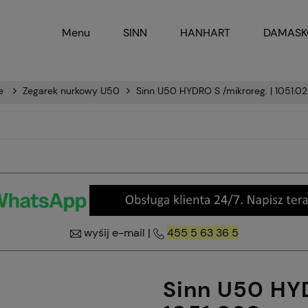
Menu
SINN
HANHART
DAMAS
e
Zegarek nurkowy U50
Sinn U50 HYDRO S /mikroreg. | 1051.0
wyśij e-mail
|
455 5 63 36 5
Sinn U50 HYD