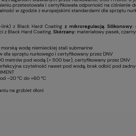
ieniu przetestowała i certyfikowała odporność na ciśnienie
alność w zgodzie z europejskimi standardami dla sprzętu nur
-link) z Black Hard Coating
z mikroregulacją
.
Silikonowy
:
i z Black Hard Coating.
Skórzany
: materiałowy pasek, czarny
a morską wodę niemieckiej stali submarine
 dla sprzętu nurkowego i certyfikowany przez DNV
0 metrów pod wodą (= 500 bar), certyfikowany przez DNV
perfekcyjna czytelność nawet pod wodą, brak odbić pod żadn
EGIMENT
 od –20 °C do +60 °C
niu na grzbiet dłoni