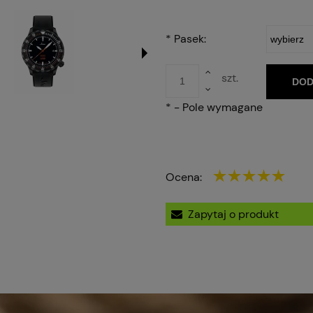
*
Pasek:
szt.
DOD
*
- Pole wymagane
Ocena:
Zapytaj o produkt