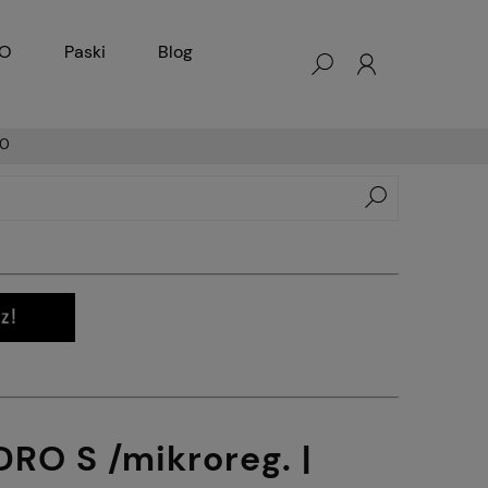
KO
Paski
Blog
20
RO S /mikroreg. |