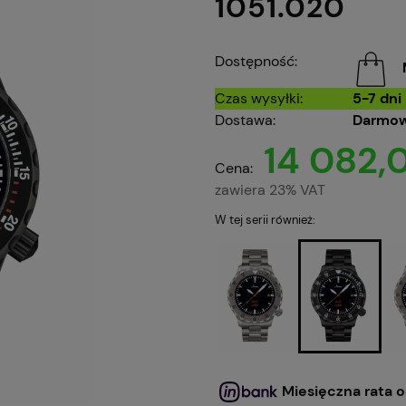
1051.020
Dostępność:
Czas wysyłki:
5-7 dni
Dostawa:
Darmow
14 082,0
Cena:
zawiera 23% VAT
W tej serii również:
Miesięczna rata o