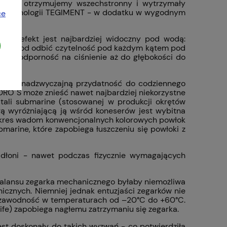
ultacie otrzymujemy wszechstronny i wytrzymały
ie technologii TEGIMENT - w dodatku w wygodnym
ce
ity efekt jest najbardziej widoczny pod wodą:
 wolną od odbić czytelność pod każdym kątem pod
ść i odporność na ciśnienie aż do głębokości do
 Swoją nadzwyczajną przydatność do codziennego
DRO S może znieść nawet najbardziej niekorzystne
tali submarine (stosowanej w produkcji okrętów
gą wyróżniającą ją wśród koneserów jest wybitna
ż kres wadom konwencjonalnych kolorowych powłok
marine, które zapobiega łuszczeniu się powłoki z
t dłoni - nawet podczas fizycznie wymagających
balansu zegarka mechanicznego byłaby niemożliwa
icznych. Niemniej jednak entuzjaści zegarków nie
iezawodność w temperaturach od –20°C do +60°C.
ife) zapobiega nagłemu zatrzymaniu się zegarka.
t doskonały do takich wyzwań - co potwierdziła