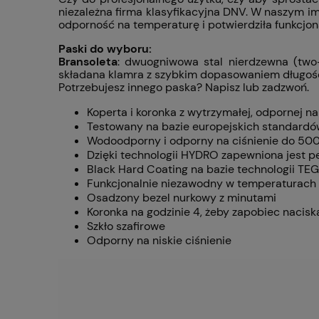
niezależna firma klasyfikacyjna DNV. W naszym im
odporność na temperaturę i potwierdziła funkcjon
Paski do wyboru:
Bransoleta
: dwuogniwowa stal nierdzewna (two
składana klamra z szybkim dopasowaniem długośc
Potrzebujesz innego paska? Napisz lub zadzwoń.
Koperta i koronka z wytrzymałej, odpornej n
Testowany na bazie europejskich standardów
Wodoodporny i odporny na ciśnienie do 500
Dzięki technologii HYDRO zapewniona jest 
Black Hard Coating na bazie technologii T
Funkcjonalnie niezawodny w temperaturach
Osadzony bezel nurkowy z minutami
Koronka na godzinie 4, żeby zapobiec naciska
Szkło szafirowe
Odporny na niskie ciśnienie