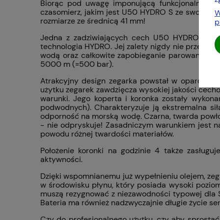
Biorąc pod uwagę imponującą funkcjonalność, p
czasomierz, jakim jest U50 HYDRO S ze swoją k
W
rozmiarze ze średnicą 41 mm!
p
Jedna z zadziwiających cech U50 HYDRO S jest
technologia HYDRO. Jej zalety nigdy nie przest
wodą oraz całkowite zapobieganie parowaniu - d
5000 m (=500 bar).
Atrakcyjny design zegarka powstał w oparciu o
użytku zegarek zawdzięcza wysokiej jakości cech
warunki. Jego koperta i koronka zostały wykon
podwodnych). Charakteryzuje ją ekstremalna sił
odporność na morską wodę. Czarna, twarda powło
- nie odpryskuje! Zasadniczym warunkiem jest na
powodu różnej twardości materiałów.
Położenie koronki na godzinie 4 także zasługu
aktywności.
Dzięki wspomnianemu już wypełnieniu olejem, ze
w środowisku płynu, który posiada wysoki poziom
muszą rezygnować z niezawodności typowej dla 
Bateria ma również nadzwyczajnie długie życie se
Czy do profesjonalnego użytku, czy aby sprost