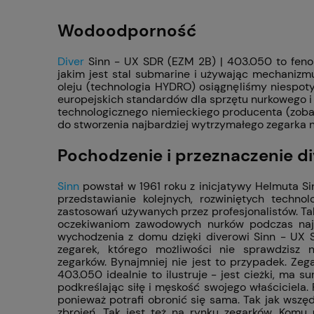
Wodoodporność
Diver
Sinn - UX SDR (EZM 2B) | 403.050 to fenom
jakim jest stal submarine i używając mechani
oleju (technologia HYDRO) osiągnęliśmy niespo
europejskich standardów dla sprzętu nurkowego i 
technologicznego niemieckiego producenta (zoba
do stworzenia najbardziej wytrzymałego zegarka 
Pochodzenie i przeznaczenie di
Sinn
powstał w 1961 roku z inicjatywy Helmuta Sin
przedstawianie kolejnych, rozwiniętych techn
zastosowań używanych przez profesjonalistów. Tak
oczekiwaniom zawodowych nurków podczas najtr
wychodzenia z domu dzięki diverowi Sinn - UX S
zegarek, którego możliwości nie sprawdzisz 
zegarków. Bynajmniej nie jest to przypadek. Zeg
403.050 idealnie to ilustruje - jest cieżki, ma 
podkreślając siłę i męskość swojego właściciela
ponieważ potrafi obronić się sama. Tak jak wsz
zbrojeń. Tak jest też na rynku zegarków. Komu