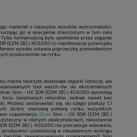
ąc materiał o niezwykle wysokiej wytrzymałości,
urzając go w specjalnie stworzonym w tym celu
lko formalnością było spełnienie przez zegarek
SDR (EZM 2B) | 403.050 to manifestacja potencjału
d Menem wysoko ustawia poprzeczkę pretendentom
tych producentów na rynku.
ku marka tworzyła doskonałe zegarki lotnicze, ale
ie szanowanych tool watch-ów do ekstremalnych
 diver Sinn - UX SDR (EZM 2B) | 403.050 sprostają
w biciu światowych rekordów. Jednak nawet bez
ki. Możesz zastanawiać się, do czego posłuży Ci
arki divery stanowią połowę rynku wszystkich
ypem czasomierzy.
Diver
Sinn - UX SDR (EZM 2B) |
 użyteczny w różnych okolicznościach, nieustannie
 SDR (EZM 2B) | 403.050 nie potrzebuje adwokata,
cy producenci uczestniczą w nieustannym wyścigu
ów bardziej zaawansowanymi rozwiązaniami? Sinn