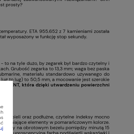
est prosty?
emperatury. ETA 955.652 z 7 kamieniami została
tał wyposażony w funkcję stop sekundy.
to na tyle dużo, by zegarek był bardzo czytelny i
kach. Grubość zegarka to 13,3 mm; waga bez paska
submarine, materiału standardowo używanego do
ug to lug) to 50,5 mm, a mocowanie jest szerokie
TEGIMENT, która dzięki utwardzeniu powierzchni
ne
ch
orze bieli oraz podłużne, czytelne indeksy mocno
as
 uzupełniające elementy w pomarańczowym kolorze.
ać
markery na obrotowym bezelu pomiędzy minutą 15
uj
h - fluoroscencyjna farba podświetli wskazówki i