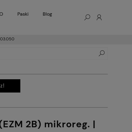
KO
Paski
Blog
 403.050
(EZM 2B) mikroreg. |