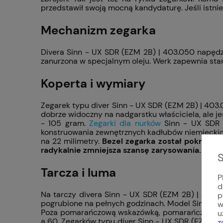
przedstawił swoją mocną kandydaturę. Jeśli istni
Mechanizm zegarka
Divera Sinn - UX SDR (EZM 2B) | 403.050 napęd
zanurzona w specjalnym oleju. Werk zapewnia sta
Koperta i wymiary
Zegarek typu diver Sinn - UX SDR (EZM 2B) | 403.
dobrze widoczny na nadgarstku właściciela, ale 
- 105 gram.
Zegarki dla nurków
Sinn - UX SDR (
konstruowania zewnętrznych kadłubów niemieckich
na 22 milimetry.
Bezel zegarka został pokryty 
radykalnie zmniejsza szansę zarysowania.
S
Tarcza i luma
P
d
Na tarczy divera Sinn - UX SDR (EZM 2B) | 403.0
p
pogrubione na pełnych godzinach. Model Sinn - U
w
Poza pomarańczową wskazówką, pomarańczowy kol
u
a 60. Zegarków typu diver Sinn - UX SDR (EZM 2B
z