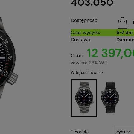
403.050
Dostępność:
Czas wysyłki:
5-7 dni
Dostawa:
Darmow
12 397,0
Cena:
zawiera 23% VAT
W tej serii również:
*
Pasek: