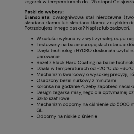
zegarek w temperaturach do -25 stopni Celsjusza
Paski do wyboru:
Bransoleta
: dwuogniwowa stal nierdzewna (two
składana klamra lub składana klamra z szybkim 
Potrzebujesz innego paska? Napisz lub zadzwoń.
W całości wykonany z wytrzymałej, odpornej
Testowany na bazie europejskich standardó
Dzięki technologii HYDRO doskonała czytel
parowanie
Bezel z Black Hard Coating na bazie techno
Działa w temperaturach od -20 °C do +60°C
Mechanizm kwarcowy o wysokiej precyzji, 
Osadzony bezel nurkowy z minutami
Koronka na godzinie 4, żeby zapobiec naciska
Design zegarka misyjnego dla optymalnej cz
Szkło szafirowe
Mechanizm odporny na ciśnienie do 5000 me
GL
Odporny na niskie ciśnienie