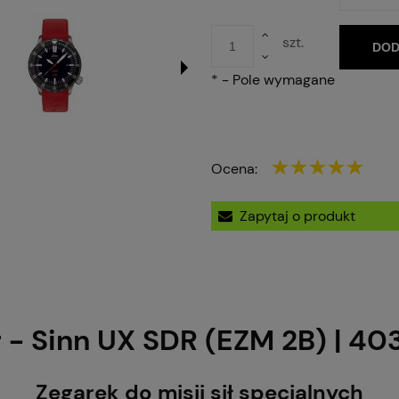
szt.
DOD
*
- Pole wymagane
Ocena:
Zapytaj o produkt
r - Sinn UX SDR (EZM 2B) | 40
Zegarek do misji sił specjalnych