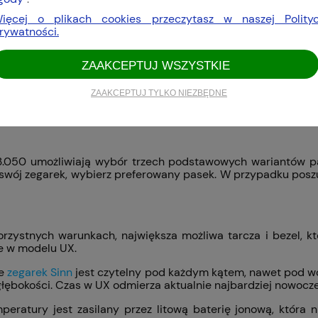
okoła panują ciemności.
ięcej o plikach cookies przeczytasz w naszej Polity
rywatności.
ZAAKCEPTUJ WSZYSTKIE
(EZM 2B) | 403.050 jest trwałe i trudne do porysowania sz
warcowy jest chroniony przez stalowy dekiel, na którym z
ZAAKCEPTUJ TYLKO NIEZBĘDNE
 materiał koperty.
3.050 umożliwiają wybór trzech podstawowych wariantów pask
 swój zegarek, wybierz preferowany pasek. W przypadku poszu
orzystnych warunkach, największa możliwa tarcza i bezel, kt
ie w modelu UX.
że
zegarek Sinn
jest czytelny pod każdym kątem, nawet pod wo
łębokości. Czas w UX odmierza aktualnie najbardziej nowocze
eratury jest zasilany przez litową baterię jonową, która ni