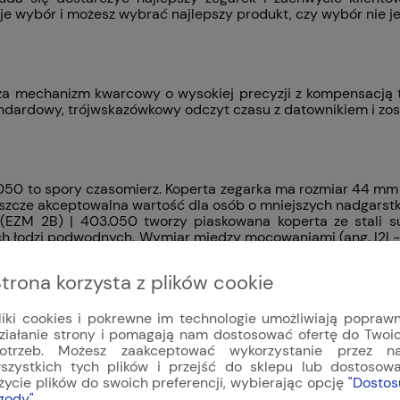
eje wybór i możesz wybrać najlepszy produkt, czy wybór nie j
za mechanizm kwarcowy o wysokiej precyzji z kompensacją t
ndardowy, trójwskazówkowy odczyt czasu z datownikiem i zos
050 to spory czasomierz. Koperta zegarka ma rozmiar 44 mm - 
jeszcze akceptowalna wartość dla osób o mniejszych nadgarst
EZM 2B) | 403.050 tworzy piaskowana koperta ze stali 
 łodzi podwodnych. Wymiar między mocowaniami (ang. l2l - l
czarną powłoką Black Hard Coating na bazie technologii 
trona korzysta z plików cookie
liki cookies i pokrewne im technologie umożliwiają popraw
ziałanie strony i pomagają nam dostosować ofertę do Twoi
50 znajdują się duże wskazówki godzinowa i minutowa w kol
otrzeb. Możesz zaakceptować wykorzystanie przez n
X SDR (EZM 2B) | 403.050 tak samo jak zegarki z serii U1 ma
szystkich tych plików i przejść do sklepu lub dostosow
or mają wszystkie napisy na tarczy z wyjątkiem logo oraz 
życie plików do swoich preferencji, wybierając opcję
"Dostos
) | 403.050 nie trzeba oszczędzać nawet w trudnych warunkac
gody"
.