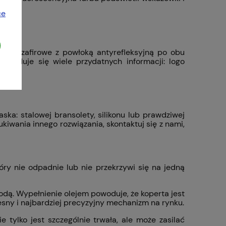
ce
kło szafirowe z powłoką antyrefleksyjną po obu
najduje się wiele przydatnych informacji: logo
a: stalowej bransolety, silikonu lub prawdziwej
kiwania innego rozwiązania, skontaktuj się z nami,
óry nie odpadnie lub nie przekrzywi się na jedną
dą. Wypełnienie olejem powoduje, że koperta jest
sny i najbardziej precyzyjny mechanizm na rynku.
e tylko jest szczególnie trwała, ale może zasilać