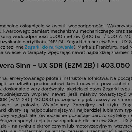
enalne osiągnięcie w kwestii wodoodporności. Wykorzystuj
zmu kwarcowego zamiast mechanizmu mechanicznego oraz zan
tykaną wodoodporność 5000 metrów (500 bar / 500 ATM). Ty
uzyskanie certyfikatu DNV GL. Zegarki dla nurków Sinn - UX 
cz też inne
Zegarki do nurkowania
). Marka z Frankfurtu na
na świecie, w tarapaty wpędzając nawet najbardziej znamieni
vera Sinn - UX SDR (EZM 2B) | 403.050
na, emerytowanego pilota i instruktora lotnictwa. Na począt
ologii umożliwiło producentowi konstruowanie powszechn
 doskonałe divery dorównały jakością pilotom. Zegarki typu
udniejszych wypraw, nawet, jeśli miałyby towarzyszyć 
DR (EZM 2B) | 403.050 poczujesz się jak rasowy wilk mors
nawet w połowie. Wyjaśniamy. Zacznijmy od stylu. Zeg
arki divery są najpopularniejszym i najbardziej lubianym t
surowy wygląd, ale równocześnie pozostaje bardzo czytelny i
. Potężna specyfikacja jak w zegarkach dla nurków Sinn - UX
ędzie - na rynku elektronicznym lub motoryzacyjnym, wszys
 uda się dostarczyć najlepszy zegarek i zachwycić klient