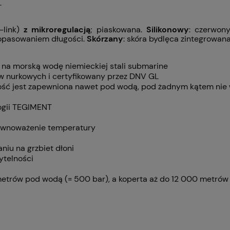
.
-link)
z mikroregulacją
; piaskowana.
Silikonowy
: czerwony
dopasowaniem długości.
Skórzany
: skóra bydlęca zintegrowan
 na morską wodę niemieckiej stali submarine
w nurkowych i certyfikowany przez DNV GL
ność jest zapewniona nawet pod wodą, pod żadnym kątem nie 
logii TEGIMENT
równoważenie temperatury
niu na grzbiet dłoni
ytelności
trów pod wodą (= 500 bar), a koperta aż do 12 000 metrów 