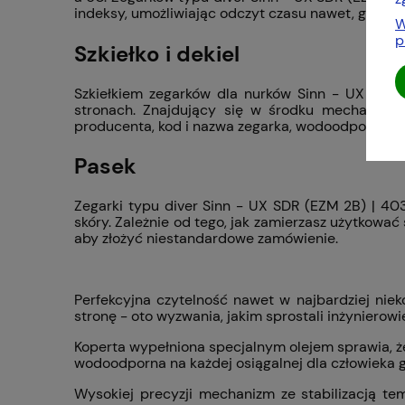
indeksy, umożliwiając odczyt czasu nawet, gdy do
W
p
Szkiełko i dekiel
Szkiełkiem zegarków dla nurków Sinn - UX SDR 
stronach. Znajdujący się w środku mechanizm k
producenta, kod i nazwa zegarka, wodoodporność i
Pasek
Zegarki typu diver Sinn - UX SDR (EZM 2B) | 40
skóry. Zależnie od tego, jak zamierzasz użytkować
aby złożyć niestandardowe zamówienie.
Perfekcyjna czytelność nawet w najbardziej niek
stronę - oto wyzwania, jakim sprostali inżynierow
Koperta wypełniona specjalnym olejem sprawia, 
wodoodporna na każdej osiągalnej dla człowieka g
Wysokiej precyzji mechanizm ze stabilizacją temp