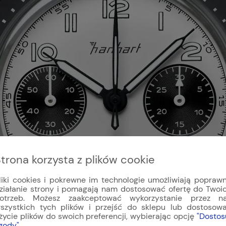
trona korzysta z plików cookie
liki cookies i pokrewne im technologie umożliwiają popraw
ziałanie strony i pomagają nam dostosować ofertę do Twoi
otrzeb. Możesz zaakceptować wykorzystanie przez n
szystkich tych plików i przejść do sklepu lub dostosow
życie plików do swoich preferencji, wybierając opcję
"Dostos
gody"
.