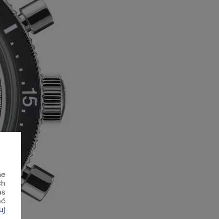
ne
ch
as
ać
uj