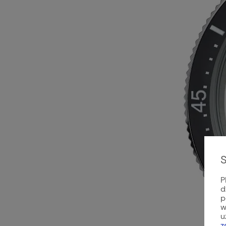
S
P
d
p
w
u
z