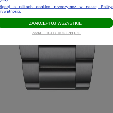
ięcej o plikach cookies przeczytasz w naszej Polity
rywatności.
ZAAKCEPTUJ WSZYSTKIE
ZAAKCEPTUJ TYLKO NIEZBĘDNE