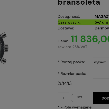
bransoleta
Dostępność:
MAGAZ
Czas wysyłki:
5-7 dni
Dostawa:
Darmow
11 836,0
Cena:
zawiera 23% VAT
*
Rodzaj paska:
*
Rozmiar paska
(S/M/L):
szt.
DOD
*
- Pole wymagane