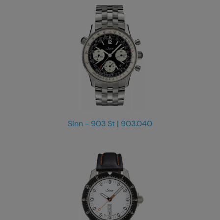
Sinn - 903 St | 903.040