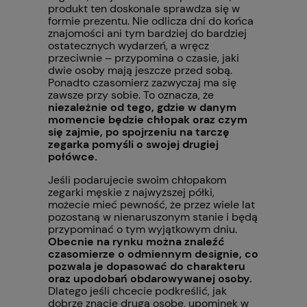
produkt ten doskonale sprawdza się w
formie prezentu. Nie odlicza dni do końca
znajomości ani tym bardziej do bardziej
ostatecznych wydarzeń, a wręcz
przeciwnie – przypomina o czasie, jaki
dwie osoby mają jeszcze przed sobą.
Ponadto czasomierz zazwyczaj ma się
zawsze przy sobie. To oznacza, że
niezależnie od tego, gdzie w danym
momencie będzie chłopak oraz czym
się zajmie, po spojrzeniu na tarczę
zegarka pomyśli o swojej drugiej
połówce.
Jeśli podarujecie swoim chłopakom
zegarki męskie z najwyższej półki,
możecie mieć pewność, że przez wiele lat
pozostaną w nienaruszonym stanie i będą
przypominać o tym wyjątkowym dniu.
Obecnie na rynku można znaleźć
czasomierze o odmiennym designie, co
pozwala je dopasować do charakteru
oraz upodobań obdarowywanej osoby.
Dlatego jeśli chcecie podkreślić, jak
dobrze znacie drugą osobę, upominek w