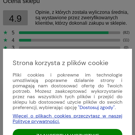
Ocena sklepu
Opinie, z których została wyliczona średnia,
4.9
są wystawione przez zweryfikowanych
klientów, którzy dokonali zakupu w sklepie.
5
(82)
4
(11)
3
(0)
2
(0)
Strona korzysta z plików cookie
1
(0)
Pliki cookies i pokrewne im technologie
umożliwiają poprawne działanie strony i
pomagają nam dostosować ofertę do Twoich
potrzeb. Możesz zaakceptować wykorzystanie
Tom
przez nas wszystkich tych plików i przejść do
sklepu lub dostosować użycie plików do swoich
Dodano: 2026-08-08
preferencji, wybierając opcję
"Dostosuj zgody"
.
Opinia zweryfikowana
Więcej o plikach cookies przeczytasz w naszej
Polityce prywatności.