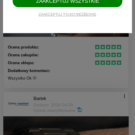
ZAAKCEPTUJ WSZYSTKIE
ZAAKCEPTUJ TYLKO NIEZBĘDNE
Ocena produktu:
Ocena zakupów:
Ocena sklepu:
Dodatkowy komentarz:
Wszystko Ok !!!
Bartek
Dodano: 2026-04-09
Opinia zweryfikowana