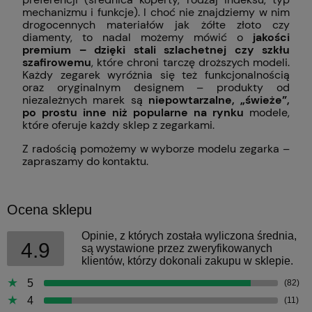
mechanizmu i funkcje). I choć nie znajdziemy w nim
drogocennych materiałów jak żółte złoto czy
diamenty, to nadal możemy mówić o
jakości
premium – dzięki stali szlachetnej czy szkłu
szafirowemu
, które chroni tarczę droższych modeli.
Każdy zegarek wyróżnia się też funkcjonalnością
oraz oryginalnym designem – produkty od
niezależnych marek są
niepowtarzalne, „świeże”,
po prostu inne niż popularne na rynku
modele,
które oferuje każdy sklep z zegarkami.
Z radością pomożemy w wyborze modelu zegarka –
zapraszamy do kontaktu.
Ocena sklepu
Opinie, z których została wyliczona średnia,
4.9
są wystawione przez zweryfikowanych
klientów, którzy dokonali zakupu w sklepie.
5
(82)
4
(11)