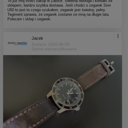
To już mój trzeci zakup w Zatoce. Świetna obsługa i kontakt ze
sklepem, bardzo szybka dostawa. Jeśli chodzi o zegarek Sinn
U50 to jest to czego szukałem, zegarek jest świetny, pełny
Tegiment sprawia, że zegarek zostanie ze mną na długie lata.
Polecam i sklep i zegarek.
Jacek
Dodano: 2025-06-09
Opinia niezweryfikowana