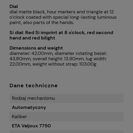
Dial
dial matte black, hour markers and triangle at 12
o’clock coated with special long-lasting luminous
paint, also parts of the hands.
Si dial: Red Si imprint at 8 o'clock, red second
hand and red bilight
Dimensions and weight
diameter: 42.00mm, diameter rotating bezel:
43.80mm, overall height: 13.90mm, lug width:
22.00mm, weight without strap: 103.00g
Dane techniczne
Rodzaj mechanizmu
Automatyczny
Kaliber
ETA Valjoux 7750