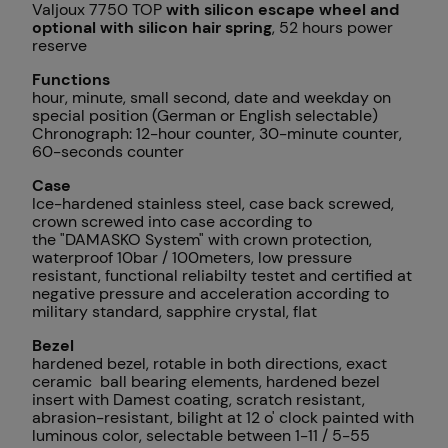
Valjoux 7750 TOP
with silicon escape wheel and
optional with silicon hair spring
, 52 hours power
reserve
Functions
hour, minute, small second, date and weekday on
special position (German or English selectable)
Chronograph: 12-hour counter, 30-minute counter,
60-seconds counter
Case
Ice-hardened stainless steel, case back screwed,
crown screwed into case according to
the
"DAMASKO System"
with crown protection,
waterproof 10bar / 100meters, low pressure
resistant, functional reliabilty testet and certified at
negative pressure and acceleration according to
military standard, sapphire crystal, flat
Bezel
hardened bezel, rotable in both directions, exact
ceramic ball bearing elements, hardened bezel
insert with Damest coating, scratch resistant,
abrasion-resistant, bilight at 12 o' clock painted with
luminous color, selectable between 1-11 / 5-55