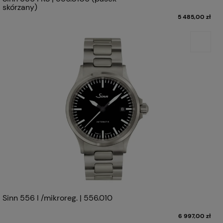
skórzany)
5 485,00 zł
Sinn 556 I /mikroreg. | 556.010
6 997,00 zł