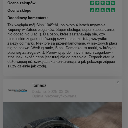
Ocena zakupów:
Ocena sklepu:
Dodatkowy komentarz:
Tak wygląda mój Sinn 104StAI, po około 4 latach używania.
Kupiony w Zatoce Zegarków. Super obsługa, super zaopatrzenie,
nic dodać nic ująć :). Dla osób, które zastanawiają się, czy
niemieckie zegarki dorównują szwajcarskim - tutaj wszystko
zależy od marki. Niektóre są przereklamowane, w niektórych płaci
się za nazwę. Według mnie, Sinn i Damasko, to marki, w których
płaci się za zegarek :). Porównując do innych moich zegarków -
stosunek jakość cena jest tutaj nie do przebicia. Zegarek oferuje
dużo więcej niż szwajcarska konkurencja, a jak pokazuje zdjęcie
służy dzielnie jak czołg.
Tomasz
Dodano: 2025-03-06
Opinia niezweryfikowana