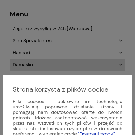
Menu
Zegarki z wysyłką w 24h [Warszawa]
Sinn Spezialuhren
Hanhart
Damasko
Zegarki niemieckie
Strona korzysta z plików cookie
Paski do zegarków
Paski do zegarków - kolor
Pliki cookies i pokrewne im technologie
umożliwiają poprawne działanie strony i
pomagają nam dostosować ofertę do Twoich
Paski do zegarków - rozmiar
potrzeb. Możesz zaakceptować wykorzystanie
przez nas wszystkich tych plików i przejść do
Paski na indywidualne zamówienie
sklepu lub dostosować użycie plików do swoich
preferencji, wybierając opcję
"Dostosuj zgody"
.