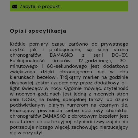
Zapytaj o produkt
Opis i specyfikacja
Krótkie pomiary czasu, zarówno do prywatnego
użytku jak i profesjonalne, są silną stroną
chronografów DAMASKO z serii DC-6X.
Funkcjonalność timerów: 12-godzinnego, 30-
minutowego i 60-sekundowego jest dodatkowo
zwiększona dzięki obracającemu się w obu
kierunkach bezelowi. Trójkątny marker na godzinie
dwunastej został uzupełniony przez dodatkowy bi-
light świecący w nocy. Ogólnie mówiąc, czytelność
w nocnych godzinach jest jedną z mocnych stron
serii DC6X, na białej, specjalnej tarczy lub dzięki
podświetlanym, białym numerom na czarnym tle.
Emanujący pewnością siebie sportowy charakter
chronografów DAMASKO z obrotowym bezelem jest
rezultatem ich perfekcyjnej inżynierii i zwyczajnie nie
potrzebuje niczego więcej, zachowując nierzucający
się w oczy styl.