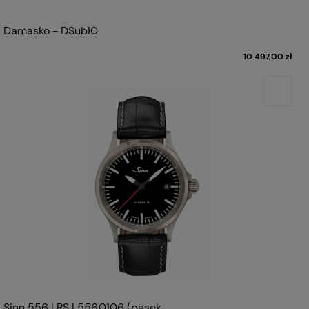
Damasko - DSub10
10 497,00 zł
Sinn 556 I RS | 556.0106 (pasek