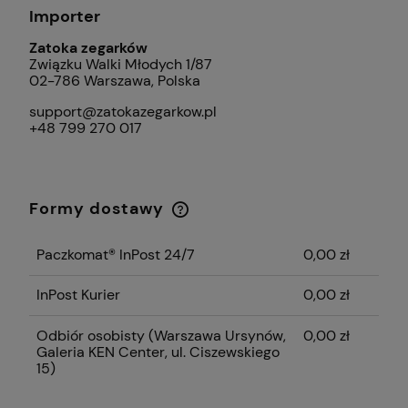
Importer
Zatoka zegarków
Związku Walki Młodych 1/87
02-786 Warszawa, Polska
support@zatokazegarkow.pl
+48 799 270 017
Formy dostawy
Cena nie zawiera ewentualnych kosztów
płatności
Paczkomat® InPost 24/7
0,00 zł
InPost Kurier
0,00 zł
Odbiór osobisty
(Warszawa Ursynów,
0,00 zł
Galeria KEN Center, ul. Ciszewskiego
15)