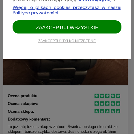
Więcej o plikach cookies przeczytasz w naszej
Polityce prywatności.
ZAAKCEPTUJ WSZYSTKIE
ZAAKCEPTUJ TYLKO NIEZBĘDNE
Ocena produktu:
Ocena zakupów:
Ocena sklepu:
Dodatkowy komentarz:
To już mój trzeci zakup w Zatoce. Świetna obsługa i kontakt ze
sklepem, bardzo szybka dostawa. Jeśli chodzi o zegarek Sinn