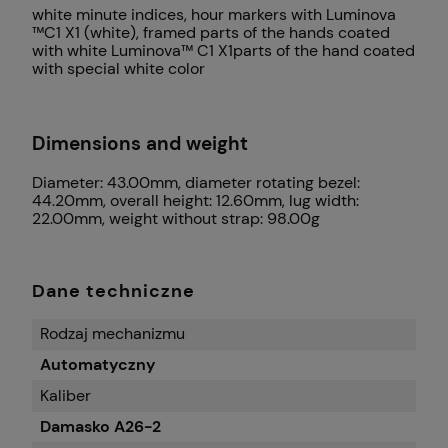
white minute indices, hour markers with Luminova
™C1 X1 (white), framed parts of the hands coated
with white Luminova™ C1 X1parts of the hand coated
with special white color
Dimensions and weight
Diameter: 43.00mm, diameter rotating bezel:
44.20mm, overall height: 12.60mm, lug width:
22.00mm, weight without strap: 98.00g
Dane techniczne
Rodzaj mechanizmu
Automatyczny
Kaliber
Damasko A26-2