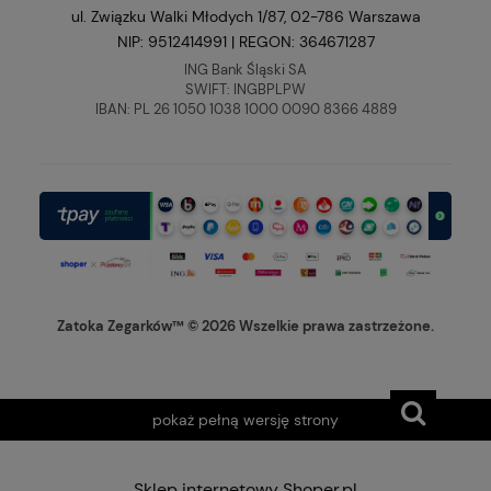
ul. Związku Walki Młodych 1/87, 02-786 Warszawa
NIP: 9512414991 | REGON: 364671287
ING Bank Śląski SA
SWIFT: INGBPLPW
IBAN: PL 26 1050 1038 1000 0090 8366 4889
Zatoka Zegarków™ © 2026 Wszelkie prawa zastrzeżone.
pokaż pełną wersję strony
Sklep internetowy Shoper.pl