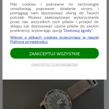
Pliki cookies i pokrewne im technologie
Ocena zakupów:
umożliwiają poprawne działanie strony i
Ocena sklepu:
pomagają nam dostosować ofertę do Twoich
potrzeb. Możesz zaakceptować wykorzystanie
Dodatkowy komentarz:
przez nas wszystkich tych plików i przejść do
To już mój trzeci zakup w Zatoce. Świetna obsługa i kontakt ze
sklepu lub dostosować użycie plików do swoich
sklepem, bardzo szybka dostawa. Jeśli chodzi o zegarek Sinn
preferencji, wybierając opcję
"Dostosuj zgody"
.
U50 to jest to czego szukałem, zegarek jest świetny, pełny
Tegiment sprawia, że zegarek zostanie ze mną na długie lata.
Więcej o plikach cookies przeczytasz w naszej
Polecam i sklep i zegarek.
Polityce prywatności.
ZAAKCEPTUJ WSZYSTKIE
Jacek
Dodano: 2025-06-09
ZAAKCEPTUJ TYLKO NIEZBĘDNE
Opinia niezweryfikowana