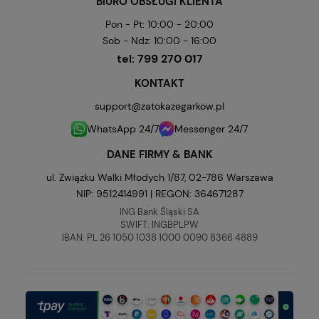
BIURO OBSŁUGI KLIENTA
Pon - Pt: 10:00 - 20:00
Sob - Ndz: 10:00 - 16:00
tel:
799 270 017
KONTAKT
support@zatokazegarkow.pl
WhatsApp 24/7
Messenger 24/7
DANE FIRMY & BANK
ul. Związku Walki Młodych 1/87, 02-786 Warszawa
NIP: 9512414991 | REGON: 364671287
ING Bank Śląski SA
SWIFT: INGBPLPW
IBAN: PL 26 1050 1038 1000 0090 8366 4889