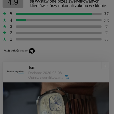
4.9
są wystawione przez zweryfikowanych
klientów, którzy dokonali zakupu w sklepie.
5
(82)
4
(11)
3
(0)
2
(0)
1
(0)
Tom
Dodano: 2026-08-08
Opinia zweryfikowana