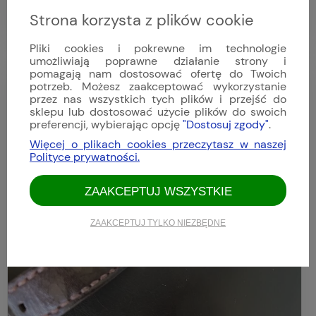
U50 to jest to czego szukałem, zegarek jest świetny, pełny
Strona korzysta z plików cookie
Tegiment sprawia, że zegarek zostanie ze mną na długie lata.
Polecam i sklep i zegarek.
Pliki cookies i pokrewne im technologie
umożliwiają poprawne działanie strony i
pomagają nam dostosować ofertę do Twoich
Jacek
potrzeb. Możesz zaakceptować wykorzystanie
Dodano: 2025-06-09
przez nas wszystkich tych plików i przejść do
Opinia niezweryfikowana
sklepu lub dostosować użycie plików do swoich
preferencji, wybierając opcję
"Dostosuj zgody"
.
Więcej o plikach cookies przeczytasz w naszej
Polityce prywatności.
ZAAKCEPTUJ WSZYSTKIE
ZAAKCEPTUJ TYLKO NIEZBĘDNE