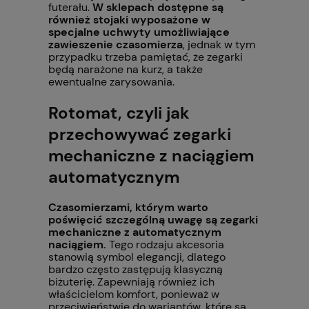
futerału.
W sklepach dostępne są
również stojaki wyposażone w
specjalne uchwyty umożliwiające
zawieszenie czasomierza
, jednak w tym
przypadku trzeba pamiętać, że zegarki
będą narażone na kurz, a także
ewentualne zarysowania.
Rotomat, czyli jak
przechowywać zegarki
mechaniczne z naciągiem
automatycznym
Czasomierzami, którym warto
poświęcić szczególną uwagę są zegarki
mechaniczne z automatycznym
naciągiem.
Tego rodzaju akcesoria
stanowią symbol elegancji, dlatego
bardzo często zastępują klasyczną
biżuterię. Zapewniają również ich
właścicielom komfort, ponieważ w
przeciwieństwie do wariantów, które są