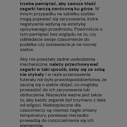
trzeba pamiętać, aby zawsze kłaść
zegarki tarczą zwróconą ku górze
. W
innym przypadku na szkiełku szybko
mogą pojawiać się zarysowania, które
negatywnie wpłyną na estetykę
opisywanego przedmiotu. Powinniście o
tym pamiętać bez względu na to, czy
odkładacie swoje czasomierze do
pudełka czy zostawiacie je na nocnej
szafce.
Aby nie powstały żadne uszkodzenia
mechaniczne,
należy przechowywać
zegarki w taki sposób, żeby się ze sobą
nie stykały
i w razie przenoszenia
futerału nie było prawdopodobieństwa, że
zaczną się o siebie obijać, co mogłoby
prowadzić do ich zarysowania lub
obtłuczenia. Niezwykle ważne jest także
to, aby każdy zegarek był trzymany z dala
od wilgoci. Niebezpieczne dla
czasomierzy są również nagłe zmiany
temperatury, ponieważ nierzadko
prowadzą do rozszczelniania się ich
elementów.