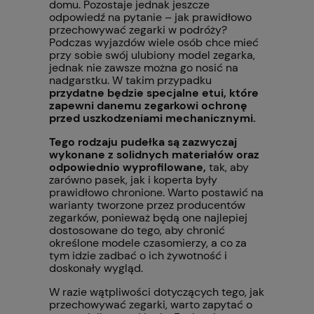
domu. Pozostaje jednak jeszcze
odpowiedź na pytanie – jak prawidłowo
przechowywać zegarki w podróży?
Podczas wyjazdów wiele osób chce mieć
przy sobie swój ulubiony model zegarka,
jednak nie zawsze można go nosić na
nadgarstku. W takim przypadku
przydatne będzie specjalne etui, które
zapewni danemu zegarkowi ochronę
przed uszkodzeniami mechanicznymi.
Tego rodzaju pudełka są zazwyczaj
wykonane z solidnych materiałów oraz
odpowiednio wyprofilowane,
tak, aby
zarówno pasek, jak i koperta były
prawidłowo chronione. Warto postawić na
warianty tworzone przez producentów
zegarków, ponieważ będą one najlepiej
dostosowane do tego, aby chronić
określone modele czasomierzy, a co za
tym idzie zadbać o ich żywotność i
doskonały wygląd.
W razie wątpliwości dotyczących tego, jak
przechowywać zegarki, warto zapytać o