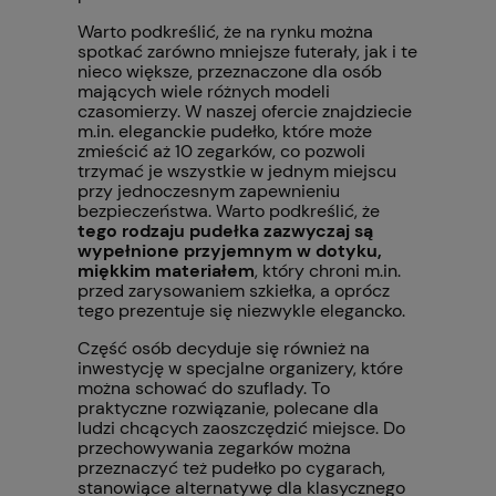
Warto podkreślić, że na rynku można
spotkać zarówno mniejsze futerały, jak i te
nieco większe, przeznaczone dla osób
mających wiele różnych modeli
czasomierzy. W naszej ofercie znajdziecie
m.in. eleganckie pudełko, które może
zmieścić aż 10 zegarków, co pozwoli
trzymać je wszystkie w jednym miejscu
przy jednoczesnym zapewnieniu
bezpieczeństwa. Warto podkreślić, że
tego rodzaju pudełka zazwyczaj są
wypełnione przyjemnym w dotyku,
miękkim materiałem
, który chroni m.in.
przed zarysowaniem szkiełka, a oprócz
tego prezentuje się niezwykle elegancko.
Część osób decyduje się również na
inwestycję w specjalne organizery, które
można schować do szuflady. To
praktyczne rozwiązanie, polecane dla
ludzi chcących zaoszczędzić miejsce. Do
przechowywania zegarków można
przeznaczyć też pudełko po cygarach,
stanowiące alternatywę dla klasycznego