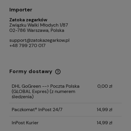
Importer
Zatoka zegarków
Związku Walki Młodych 1/87
02-786 Warszawa, Polska
support@zatokazegarkow.pl
+48 799 270 017
Formy dostawy
Cena nie zawiera ewentualnych kosztów
płatności
DHL GoGreen --> Poczta Polska
0,00 zł
(GLOBAL Expres)
(z numerem
śledzenia)
Paczkomat® InPost 24/7
14,99 zł
InPost Kurier
14,99 zł