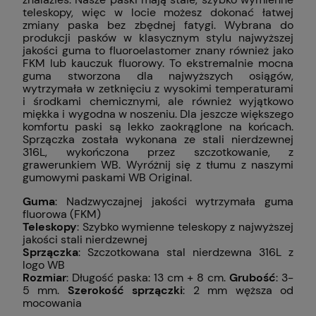
teleskopy, więc w locie możesz dokonać łatwej
zmiany paska bez zbędnej fatygi. Wybrana do
produkcji pasków w klasycznym stylu najwyższej
jakości guma to fluoroelastomer znany również jako
FKM lub kauczuk fluorowy. To ekstremalnie mocna
guma stworzona dla najwyższych osiągów,
wytrzymała w zetknięciu z wysokimi temperaturami
i środkami chemicznymi, ale również wyjątkowo
miękka i wygodna w noszeniu. Dla jeszcze większego
komfortu paski są lekko zaokrąglone na końcach.
Sprzączka została wykonana ze stali nierdzewnej
316L, wykończona przez szczotkowanie, z
grawerunkiem WB. Wyróżnij się z tłumu z naszymi
gumowymi paskami WB Original.
Guma
: Nadzwyczajnej jakości wytrzymała guma
fluorowa (FKM)
Teleskopy
: Szybko wymienne teleskopy z najwyższej
jakości stali nierdzewnej
Sprzączka
: Szczotkowana stal nierdzewna 316L z
logo WB
Rozmiar
: Długość paska: 13 cm + 8 cm.
Grubość
: 3-
5 mm.
Szerokość sprzączki
: 2 mm węższa od
mocowania