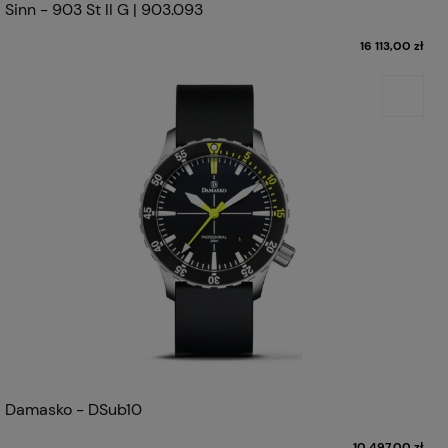
Sinn - 903 St II G | 903.093
16 113,00 zł
Damasko - DSub10
10 497,00 zł