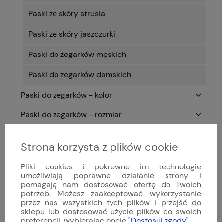
Paski ze skóry strusia
Paski ze skóry jaszczurki
Paski do zegarków męskich
Paski do zegarków damskich
Paski do zegarków - kolor
Paski do zegarków - rozmiar
Paski na indywidualne zamówienie
Strona korzysta z plików cookie
WB Original
Pliki cookies i pokrewne im technologie
Hirsch
umożliwiają poprawne działanie strony i
pomagają nam dostosować ofertę do Twoich
potrzeb. Możesz zaakceptować wykorzystanie
Vesuviate
przez nas wszystkich tych plików i przejść do
sklepu lub dostosować użycie plików do swoich
Viribus Unitis
preferencji, wybierając opcję
"Dostosuj zgody"
.