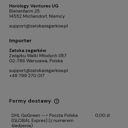
Horology Ventures UG
Bienenfarm 25
14552 Michendorf, Niemcy
support@zatokazegarkow.pl
Importer
Zatoka zegarków
Związku Walki Młodych 1/87
02-786 Warszawa, Polska
support@zatokazegarkow.pl
+48 799 270 017
Formy dostawy
Cena nie zawiera ewentualnych kosztów
płatności
DHL GoGreen --> Poczta Polska
0,00 zł
(GLOBAL Expres)
(z numerem
śledzenia)