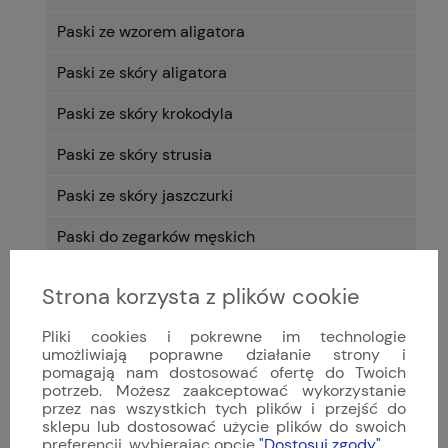
Paski ze wzorem aligatora
Paski ze skóry aligatora
Paski ze skóry krokodyla
Paski ze skóry strusia
Paski ze skóry jaszczurki
Paski do zegarków męskich
Paski do zegarków damskich
Strona korzysta z plików cookie
Paski do zegarków - kolor
Pliki cookies i pokrewne im technologie
umożliwiają poprawne działanie strony i
Paski do zegarków - rozmiar
pomagają nam dostosować ofertę do Twoich
potrzeb. Możesz zaakceptować wykorzystanie
Paski na indywidualne zamówienie
przez nas wszystkich tych plików i przejść do
sklepu lub dostosować użycie plików do swoich
WB Original
preferencji, wybierając opcję
"Dostosuj zgody"
.