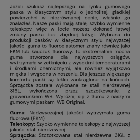
Jeżeli szukasz najlepszego na rynku gumowego
paska w klasycznym stylu o jednolitej, gładkiej
powierzchni w niezrównanej cenie, właśnie go
znalazłeś. Nasze paski mają stałe, szybko wymienne
teleskopy, więc w locie możesz dokonać łatwej
zmiany paska bez zbędnej fatygi. Wybrana do
produkcji pasków w klasycznym stylu najwyższej
jakości guma to fluoroelastomer znany również jako
FKM lub kauczuk fluorowy. To ekstremalnie mocna
guma stworzona dla najwyższych osiągów,
wytrzymała w zetknięciu z wysokimi temperaturami
i środkami chemicznymi, ale również wyjątkowo
miękka i wygodna w noszeniu. Dla jeszcze większego
komfortu paski są lekko zaokrąglone na końcach.
Sprzączka została wykonana ze stali nierdzewnej
316L, wykończona przez szczotkowanie, z
grawerunkiem WB. Wyróżnij się z tłumu z naszymi
gumowymi paskami WB Original.
Guma
: Nadzwyczajnej jakości wytrzymała guma
fluorowa (FKM)
Teleskopy
: Szybko wymienne teleskopy z najwyższej
jakości stali nierdzewnej
Sprzączka
: Szczotkowana stal nierdzewna 316L z