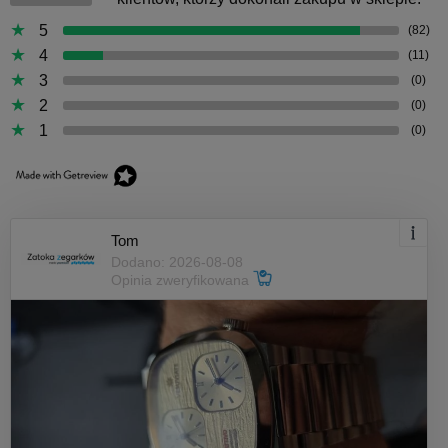
5
(82)
4
(11)
3
(0)
2
(0)
1
(0)
Tom
Dodano: 2026-08-08
Opinia zweryfikowana