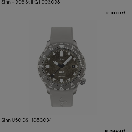
Sinn - 903 St II G | 903.093
16 113,00 zł
Sinn U50 DS | 1050.034
12 743,00 zł