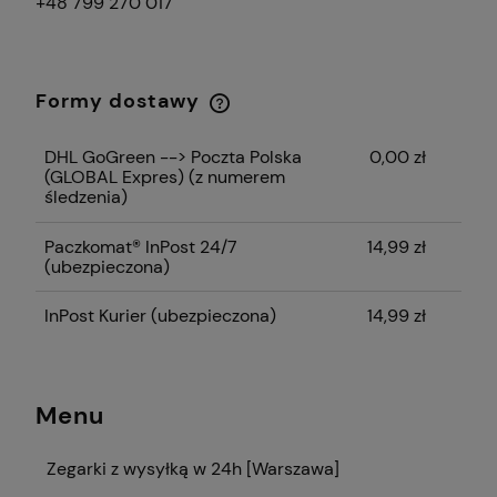
+48 799 270 017
Formy dostawy
Cena nie zawiera ewentualnych kosztów
płatności
DHL GoGreen --> Poczta Polska
0,00 zł
(GLOBAL Expres)
(z numerem
śledzenia)
Paczkomat® InPost 24/7
14,99 zł
(ubezpieczona)
InPost Kurier (ubezpieczona)
14,99 zł
Menu
Zegarki z wysyłką w 24h [Warszawa]