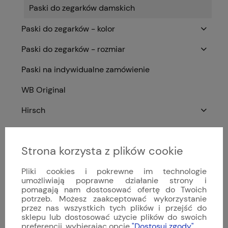
Paski do zegarków damskich
Paski do zegarków - kolor
Paski do zegarków - rozmiar
Paski na indywidualne zamówienie
WB Original
Hirsch
Vesuviate
Strona korzysta z plików cookie
Viribus Unitis
Pliki cookies i pokrewne im technologie
Bestsellery
umożliwiają poprawne działanie strony i
pomagają nam dostosować ofertę do Twoich
Styl zegarka
potrzeb. Możesz zaakceptować wykorzystanie
przez nas wszystkich tych plików i przejść do
Zegarki męskie
sklepu lub dostosować użycie plików do swoich
preferencji, wybierając opcję
"Dostosuj zgody"
.