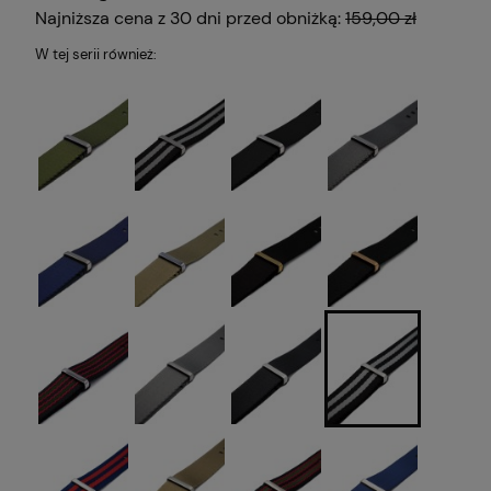
Najniższa cena z 30 dni przed obniżką:
159,00 zł
W tej serii również: