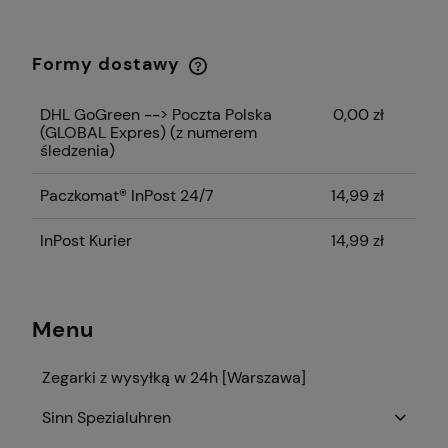
Formy dostawy
Cena nie zawiera ewentualnych kosztów
płatności
DHL GoGreen --> Poczta Polska
0,00 zł
(GLOBAL Expres)
(z numerem
śledzenia)
Paczkomat® InPost 24/7
14,99 zł
InPost Kurier
14,99 zł
Menu
Zegarki z wysyłką w 24h [Warszawa]
Sinn Spezialuhren