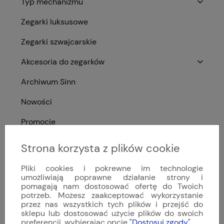
Typ mechanizmu
Zegarki luksusowe
Zegarki szwajcarskie
Akcesoria do zegarków
Archiwum Sinn
Nowości
Promocje
Strona korzysta z plików cookie
Ocena sklepu
Pliki cookies i pokrewne im technologie
umożliwiają poprawne działanie strony i
Opinie, z których została wyliczona średnia,
pomagają nam dostosować ofertę do Twoich
4.9
są wystawione przez zweryfikowanych
potrzeb. Możesz zaakceptować wykorzystanie
klientów, którzy dokonali zakupu w sklepie.
przez nas wszystkich tych plików i przejść do
sklepu lub dostosować użycie plików do swoich
5
(81)
preferencji, wybierając opcję
"Dostosuj zgody"
.