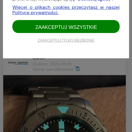
4
(11)
Więcej o plikach cookies przeczytasz w naszej
3
(0)
Polityce prywatności.
2
(0)
1
(0)
ZAAKCEPTUJ WSZYSTKIE
ZAAKCEPTUJ TYLKO NIEZBĘDNE
Bartek
Dodano: 2026-04-09
Opinia zweryfikowana