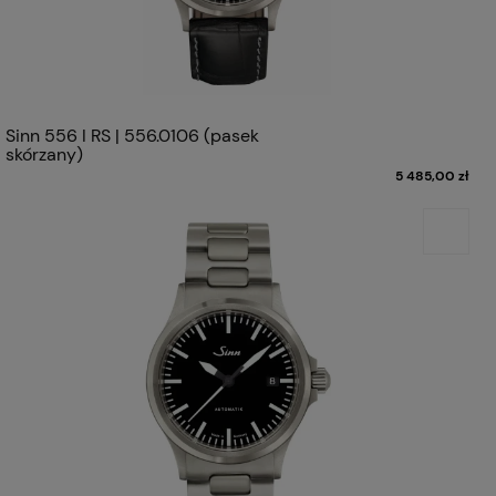
Sinn 556 I RS | 556.0106 (pasek
skórzany)
5 485,00 zł