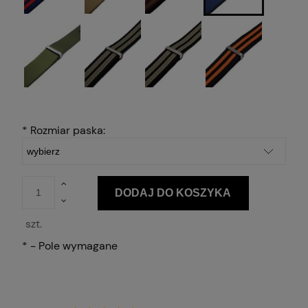
*
Rozmiar paska:
DODAJ DO KOSZYKA
szt.
*
- Pole wymagane