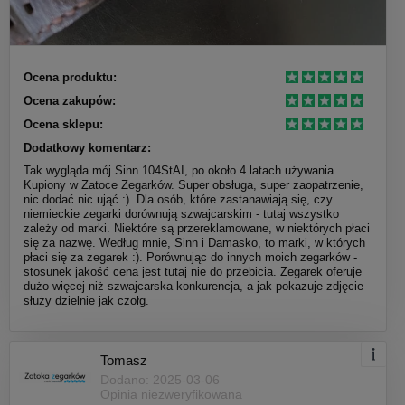
Ocena produktu:
Ocena zakupów:
Ocena sklepu:
Dodatkowy komentarz:
Tak wygląda mój Sinn 104StAI, po około 4 latach używania.
Kupiony w Zatoce Zegarków. Super obsługa, super zaopatrzenie,
nic dodać nic ująć :). Dla osób, które zastanawiają się, czy
niemieckie zegarki dorównują szwajcarskim - tutaj wszystko
zależy od marki. Niektóre są przereklamowane, w niektórych płaci
się za nazwę. Według mnie, Sinn i Damasko, to marki, w których
płaci się za zegarek :). Porównując do innych moich zegarków -
stosunek jakość cena jest tutaj nie do przebicia. Zegarek oferuje
dużo więcej niż szwajcarska konkurencja, a jak pokazuje zdjęcie
służy dzielnie jak czołg.
Tomasz
Dodano: 2025-03-06
Opinia niezweryfikowana