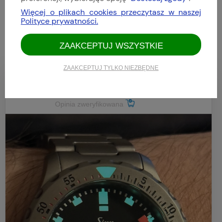
3
(0)
Więcej o plikach cookies przeczytasz w naszej
2
(0)
Polityce prywatności.
1
(0)
ZAAKCEPTUJ WSZYSTKIE
ZAAKCEPTUJ TYLKO NIEZBĘDNE
Bartek
Dodano: 2026-04-09
Opinia zweryfikowana