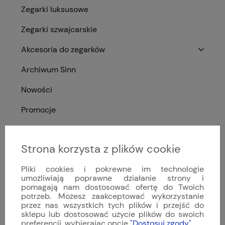
Zegarki luksusowe
Zegarki szwajcarskie
Akcesoria do zegarków
Archiwum Sinn
Nowości
Promocje
Strona korzysta z plików cookie
Ocena sklepu
Pliki cookies i pokrewne im technologie
Opinie, z których została wyliczona średnia,
umożliwiają poprawne działanie strony i
4.9
są wystawione przez zweryfikowanych
pomagają nam dostosować ofertę do Twoich
klientów, którzy dokonali zakupu w sklepie.
potrzeb. Możesz zaakceptować wykorzystanie
przez nas wszystkich tych plików i przejść do
5
(81)
sklepu lub dostosować użycie plików do swoich
4
(11)
preferencji, wybierając opcję
"Dostosuj zgody"
.