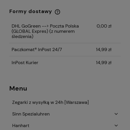
Formy dostawy
Cena nie zawiera ewentualnych kosztów
płatności
DHL GoGreen --> Poczta Polska
0,00 zł
(GLOBAL Expres)
(z numerem
śledzenia)
Paczkomat® InPost 24/7
14,99 zł
InPost Kurier
14,99 zł
Menu
Zegarki z wysyłką w 24h [Warszawa]
Sinn Spezialuhren
Hanhart