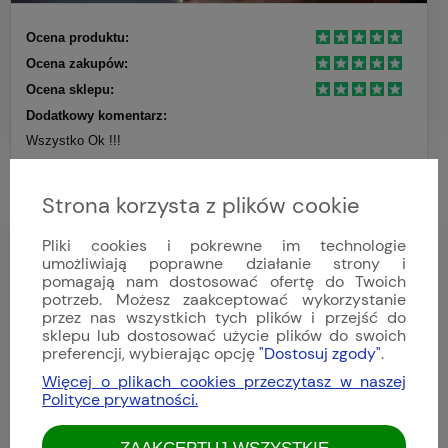
Ocena produktu:
Ocena zakupów:
Ocena sklepu:
Dodatkowy komentarz:
Wszystko Ok !!!
Strona korzysta z plików cookie
Bartek
Dodano: 2026-04-09
Pliki cookies i pokrewne im technologie
Opinia zweryfikowana
umożliwiają poprawne działanie strony i
pomagają nam dostosować ofertę do Twoich
potrzeb. Możesz zaakceptować wykorzystanie
przez nas wszystkich tych plików i przejść do
sklepu lub dostosować użycie plików do swoich
preferencji, wybierając opcję
"Dostosuj zgody"
.
Więcej o plikach cookies przeczytasz w naszej
Polityce prywatności.