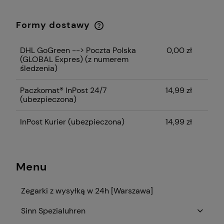
Formy dostawy
Cena nie zawiera ewentualnych kosztów
płatności
DHL GoGreen --> Poczta Polska
0,00 zł
(GLOBAL Expres)
(z numerem
śledzenia)
Paczkomat® InPost 24/7
14,99 zł
(ubezpieczona)
InPost Kurier (ubezpieczona)
14,99 zł
Menu
Zegarki z wysyłką w 24h [Warszawa]
Sinn Spezialuhren