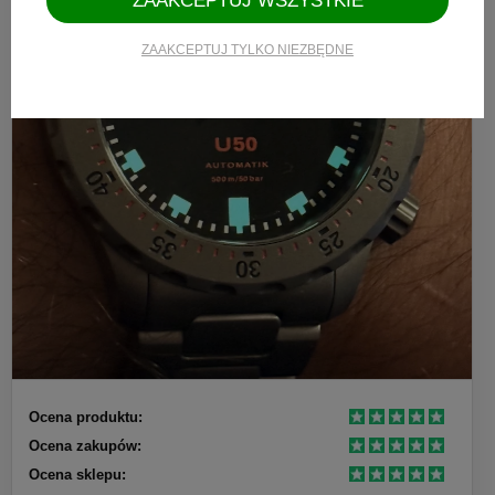
ZAAKCEPTUJ WSZYSTKIE
ZAAKCEPTUJ TYLKO NIEZBĘDNE
Ocena produktu:
Ocena zakupów:
Ocena sklepu: