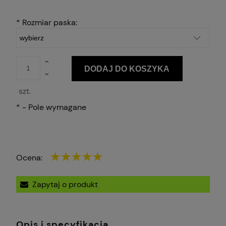
*
Rozmiar paska:
DODAJ DO KOSZYKA
szt.
*
- Pole wymagane
Ocena:
Zapytaj o produkt
Opis i specyfikacja