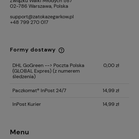
Związku Walki Młodych 1/87
02-786 Warszawa, Polska
support@zatokazegarkow.pl
+48 799 270 017
Formy dostawy
Cena nie zawiera ewentualnych kosztów
płatności
DHL GoGreen --> Poczta Polska
0,00 zł
(GLOBAL Expres)
(z numerem
śledzenia)
Paczkomat® InPost 24/7
14,99 zł
InPost Kurier
14,99 zł
Menu