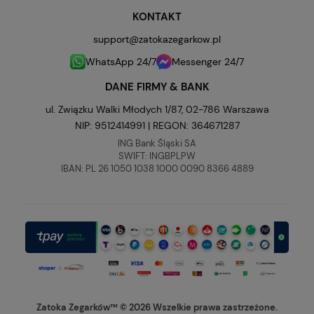
KONTAKT
support@zatokazegarkow.pl
WhatsApp 24/7
Messenger 24/7
DANE FIRMY & BANK
ul. Związku Walki Młodych 1/87, 02-786 Warszawa
NIP: 9512414991 | REGON: 364671287
ING Bank Śląski SA
SWIFT: INGBPLPW
IBAN: PL 26 1050 1038 1000 0090 8366 4889
Zatoka Zegarków™ © 2026 Wszelkie prawa zastrzeżone.