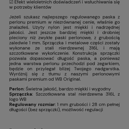
☑ Efekt wieloletnich doświadczeń i wsłuchiwania się
w potrzeby klientów
Jeżeli szukasz najlepszego regulowanego paska z
perlonu premium w niezrównanej cenie, właśnie go
znalazłeś. Użyty nylon jest miękki i nadrzędnej
jakości. Jest jeszcze bardziej miękki i drobniej
pleciony niż zwykłe paski perlonowe, z grubością
zaledwie 1 mm. Sprzączka i metalowe części zostały
wykonane ze stali nierdzewnej 316L i mają
szczotkowane wykończenie. Konstrukcja sprzączki
pozwala dopasować długość paska, a ponieważ
jedna warstwa perlonu przechodzi pod zegarkiem,
będzie on przylegał bliżej Twojego nadgarstka.
Wyróżnij się z tłumu z naszymi perlonowymi
paskami premium od WB Original.
Perlon
: Świetna jakość, bardzo miękki i wygodny
Sprzączka
: Szczotkowana stal nierdzewna 316L z
logo WB
Regulowany rozmiar
: 1 mm grubości i 28 cm pełnej
długości (bez sprzączki), możliwość regulacji