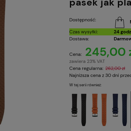
pasek jak pl
Dostępność:
Czas wysyłki:
24 godz
Dostawa:
Darmow
245,00 
Cena:
zawiera 23% VAT
Cena regularna:
262,00 zł
Najniższa cena z 30 dni prze
W tej serii również: