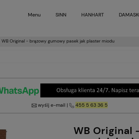
Menu
SINN
HANHART
DAMAS
WB Original - brązowy gumowy pasek jak plaster miodu
wyśij e-mail
|
455 5 63 36 5
WB Original