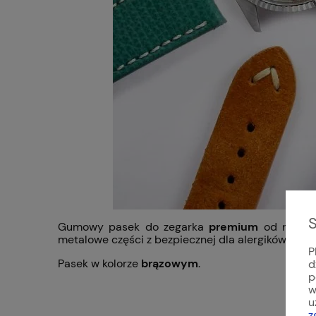
S
Gumowy pasek do zegarka
premium
od niemie
metalowe części z bezpiecznej dla alergików stali
P
Pasek w kolorze
brązowym
.
d
p
w
u
z