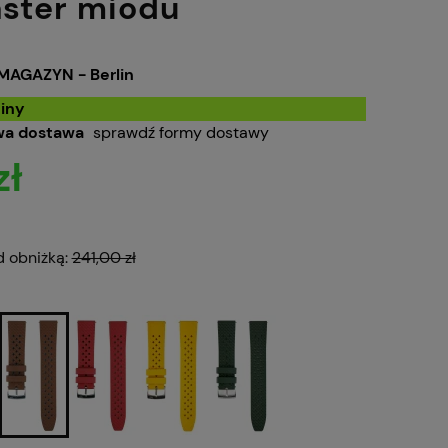
aster miodu
MAGAZYN - Berlin
iny
a dostawa
sprawdź formy dostawy
zł
d obniżką:
241,00 zł