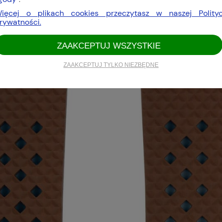
ięcej o plikach cookies przeczytasz w naszej Polity
rywatności.
ZAAKCEPTUJ WSZYSTKIE
ZAAKCEPTUJ TYLKO NIEZBĘDNE