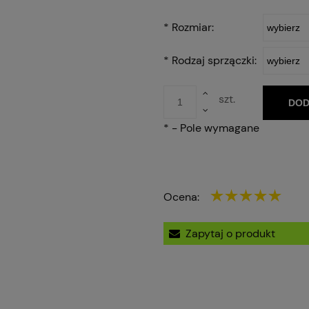
*
Rozmiar:
*
Rodzaj sprzączki:
szt.
DOD
*
- Pole wymagane
Ocena:
Zapytaj o produkt