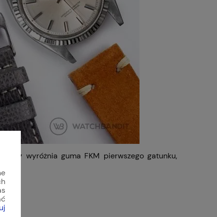
romby
wyróżnia guma FKM pierwszego gatunku,
ne
ch
as
ać
uj