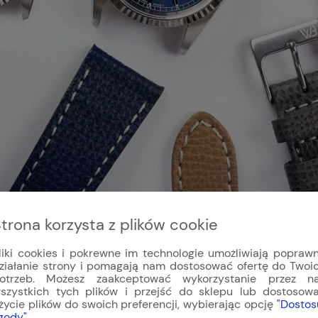
trona korzysta z plików cookie
ckiej marki
WB Original
. Oferowany pasek do zegarka
w 
 szlachetnej oraz najwyższa jakość wykonania.
liki cookies i pokrewne im technologie umożliwiają popraw
ziałanie strony i pomagają nam dostosować ofertę do Twoi
otrzeb. Możesz zaakceptować wykorzystanie przez n
szystkich tych plików i przejść do sklepu lub dostosow
życie plików do swoich preferencji, wybierając opcję
"Dostos
gody"
.