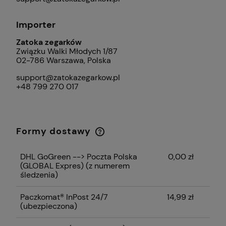
Importer
Zatoka zegarków
Związku Walki Młodych 1/87
02-786 Warszawa, Polska
support@zatokazegarkow.pl
+48 799 270 017
Formy dostawy
Cena nie zawiera ewentualnych kosztów
płatności
DHL GoGreen --> Poczta Polska
0,00 zł
(GLOBAL Expres)
(z numerem
śledzenia)
Paczkomat® InPost 24/7
14,99 zł
(ubezpieczona)