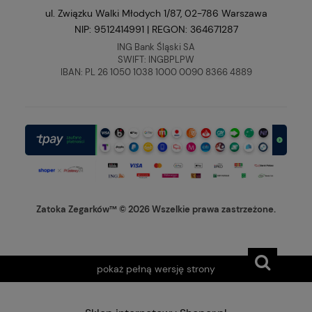
ul. Związku Walki Młodych 1/87, 02-786 Warszawa
NIP: 9512414991 | REGON: 364671287
ING Bank Śląski SA
SWIFT: INGBPLPW
IBAN: PL 26 1050 1038 1000 0090 8366 4889
Zatoka Zegarków™ © 2026 Wszelkie prawa zastrzeżone.
pokaż pełną wersję strony