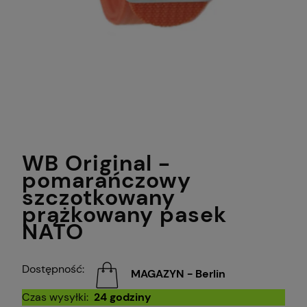
WB Original -
pomarańczowy
szczotkowany
prążkowany pasek
NATO
Dostępność:
MAGAZYN - Berlin
Czas wysyłki:
24 godziny