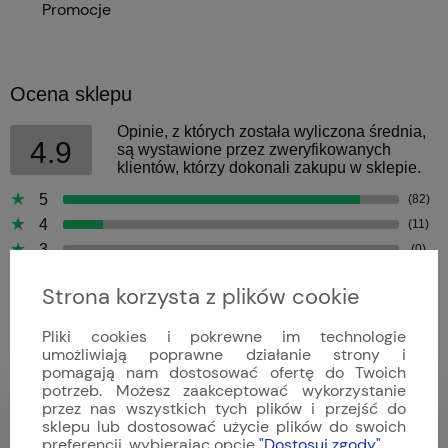
Promocje
Ocena sklepu
Opinie, z których została wyliczona średnia,
4.9
są wystawione przez zweryfikowanych
klientów, którzy dokonali zakupu w sklepie.
5
(82)
4
(11)
3
(0)
2
(0)
Strona korzysta z plików cookie
1
(0)
Pliki cookies i pokrewne im technologie
umożliwiają poprawne działanie strony i
pomagają nam dostosować ofertę do Twoich
potrzeb. Możesz zaakceptować wykorzystanie
przez nas wszystkich tych plików i przejść do
Tom
sklepu lub dostosować użycie plików do swoich
Dodano: 2026-08-08
preferencji, wybierając opcję
"Dostosuj zgody"
.