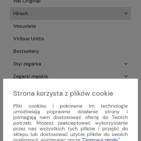
WB Original
Hirsch
Vesuviate
Viribus Unitis
Bestsellery
Styl zegarka
Zegarki męskie
Zegarki damskie
Strona korzysta z plików cookie
Typ mechanizmu
Pliki cookies i pokrewne im technologie
umożliwiają poprawne działanie strony i
Zegarki luksusowe
pomagają nam dostosować ofertę do Twoich
potrzeb. Możesz zaakceptować wykorzystanie
Zegarki szwajcarskie
przez nas wszystkich tych plików i przejść do
sklepu lub dostosować użycie plików do swoich
Akcesoria do zegarków
preferencji, wybierając opcję
"Dostosuj zgody"
.