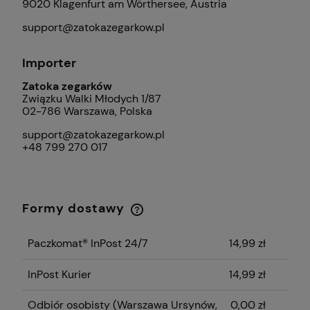
9020 Klagenfurt am Wörthersee, Austria
support@zatokazegarkow.pl
Importer
Zatoka zegarków
Związku Walki Młodych 1/87
02-786 Warszawa, Polska
support@zatokazegarkow.pl
+48 799 270 017
Formy dostawy
Cena nie zawiera ewentualnych kosztów
płatności
Paczkomat® InPost 24/7
14,99 zł
InPost Kurier
14,99 zł
Odbiór osobisty
(Warszawa Ursynów,
0,00 zł