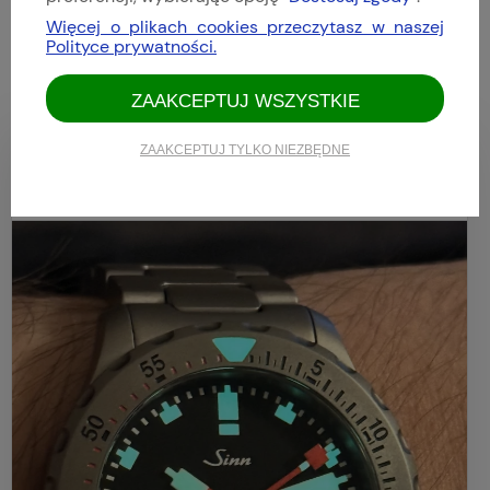
2
(0)
Więcej o plikach cookies przeczytasz w naszej
1
(0)
Polityce prywatności.
ZAAKCEPTUJ WSZYSTKIE
ZAAKCEPTUJ TYLKO NIEZBĘDNE
Bartek
Dodano: 2026-04-09
Opinia zweryfikowana