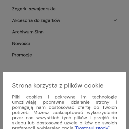
Zegarki szwajcarskie
Akcesoria do zegarków
Archiwum Sinn
Nowości
Promocje
Ocena sklepu
Strona korzysta z plików cookie
Opinie, z których została wyliczona średnia,
4.9
są wystawione przez zweryfikowanych
Pliki cookies i pokrewne im technologie
klientów, którzy dokonali zakupu w sklepie.
umożliwiają poprawne działanie strony i
pomagają nam dostosować ofertę do Twoich
5
(81)
potrzeb. Możesz zaakceptować wykorzystanie
4
przez nas wszystkich tych plików i przejść do
(11)
sklepu lub dostosować użycie plików do swoich
3
(0)
preferencji, wybierając opcję
"Dostosuj zgody"
.