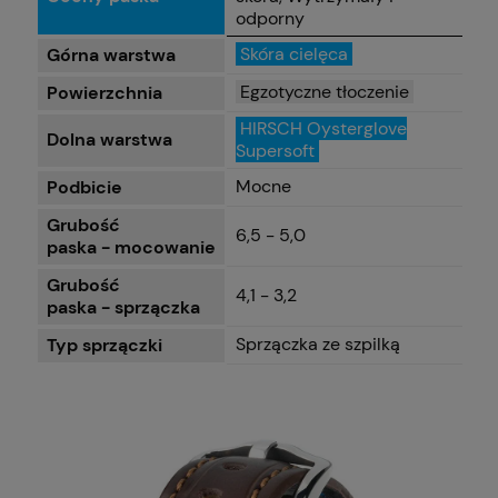
odporny
Skóra cielęca
Górna warstwa
Egzotyczne tłoczenie
Powierzchnia
HIRSCH Oysterglove
Dolna warstwa
Supersoft
Mocne
Podbicie
Grubość
6,5 - 5,0
paska - mocowanie
Grubość
4,1 - 3,2
paska - sprzączka
Sprzączka ze szpilką
Typ sprzączki