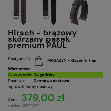
Hirsch - brązowy
skórzany pasek
premium PAUL
Dostępność:
MAGAZYN - Klagenfurt am
Wörthersee
Czas wysyłki:
24 godziny
Dostawa:
Darmowa dostawa
sprawdź formy dostawy
379,00 zł
Cena:
zawiera 23% VAT