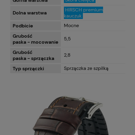
Górna warstwa
HIRSCH premium
Dolna warstwa
kauczuk
Mocne
Podbicie
Grubość
5,5
paska - mocowanie
Grubość
2,8
paska - sprzączka
Sprzączka ze szpilką
Typ sprzączki