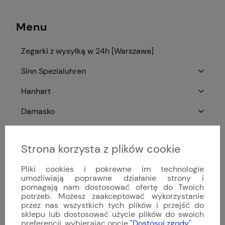
Menu
Zegarki z wysyłką w 24h [Warszawa]
Sinn Spezialuhren
Hanhart
Damasko
Zegarki niemieckie
Strona korzysta z plików cookie
Paski do zegarków
Pliki cookies i pokrewne im technologie
Paski do zegarków - kolor
umożliwiają poprawne działanie strony i
pomagają nam dostosować ofertę do Twoich
Paski do zegarków - rozmiar
potrzeb. Możesz zaakceptować wykorzystanie
przez nas wszystkich tych plików i przejść do
Paski na indywidualne zamówienie
sklepu lub dostosować użycie plików do swoich
preferencji, wybierając opcję
"Dostosuj zgody"
.