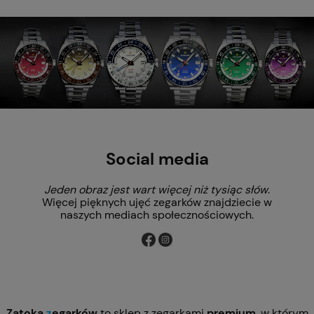
Social media
Jeden obraz jest wart więcej niż tysiąc słów
.
Więcej pięknych ujęć zegarków znajdziecie w
naszych mediach społecznościowych.
Zatoka
z
egarków
to sklep z zegarkami
premium
, w którym