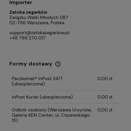
Importer
Zatoka zegarków
Związku Walki Młodych 1/87
02-786 Warszawa, Polska
support@zatokazegarkow.pl
+48 799 270 017
Formy dostawy
Cena nie zawiera ewentualnych kosztów
płatności
Paczkomat® InPost 24/7
0,00 zł
(ubezpieczona)
InPost Kurier (ubezpieczona)
0,00 zł
Odbiór osobisty
(Warszawa Ursynów,
0,00 zł
Galeria KEN Center, ul. Ciszewskiego
15)