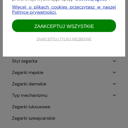
WB Original
Więcej o plikach cookies przeczytasz w naszej
Polityce prywatności.
Hirsch
ZAAKCEPTUJ WSZYSTKIE
Vesuviate
Viribus Unitis
ZAAKCEPTUJ TYLKO NIEZBĘDNE
Bestsellery
Styl zegarka
Zegarki męskie
Zegarki damskie
Typ mechanizmu
Zegarki luksusowe
Zegarki szwajcarskie