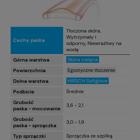
Tłoczona skóra,
Wytrzymały i
Cechy paska
odporny, Niewrażliwy na
wodę
Skóra cielęca
Górna warstwa
Egzotyczne tłoczenie
Powierzchnia
HIRSCH Softglove
Dolna warstwa
Średnie
Podbicie
Grubość
3,6 - 2,1
paska - mocowanie
Grubość
3,0 - 1,9
paska - sprzączka
Sprzączka ze szpilką
Typ sprzączki