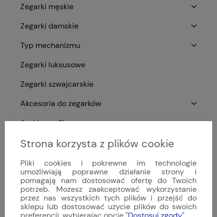
Zegarki męskie
Zegarki damskie
Typ mechanizmu
Zegarki luksusowe
Zegarki szwajcarskie
Akcesoria do zegarków
Archiwum Sinn
Strona korzysta z plików cookie
Nowości
Promocje
Pliki cookies i pokrewne im technologie
umożliwiają poprawne działanie strony i
pomagają nam dostosować ofertę do Twoich
potrzeb. Możesz zaakceptować wykorzystanie
przez nas wszystkich tych plików i przejść do
Ocena sklepu
sklepu lub dostosować użycie plików do swoich
preferencji, wybierając opcję
"Dostosuj zgody"
.