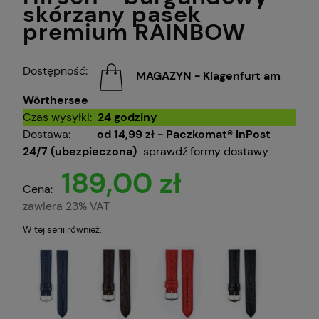
skórzany pasek
premium RAINBOW
Dostępność:
MAGAZYN - Klagenfurt am
Wörthersee
Czas wysyłki:
24 godziny
Dostawa:
od 14,99 zł
- Paczkomat® InPost
24/7 (ubezpieczona)
sprawdź formy dostawy
189,00 zł
Cena:
zawiera 23% VAT
W tej serii również: