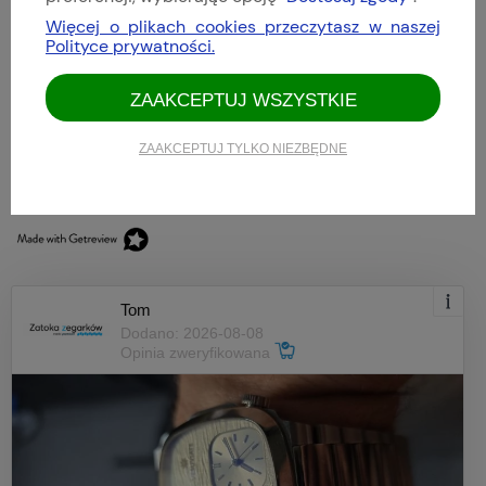
Opinie, z których została wyliczona średnia,
4.9
Więcej o plikach cookies przeczytasz w naszej
są wystawione przez zweryfikowanych
Polityce prywatności.
klientów, którzy dokonali zakupu w sklepie.
5
(82)
ZAAKCEPTUJ WSZYSTKIE
4
(11)
3
(0)
ZAAKCEPTUJ TYLKO NIEZBĘDNE
2
(0)
1
(0)
Tom
Dodano: 2026-08-08
Opinia zweryfikowana