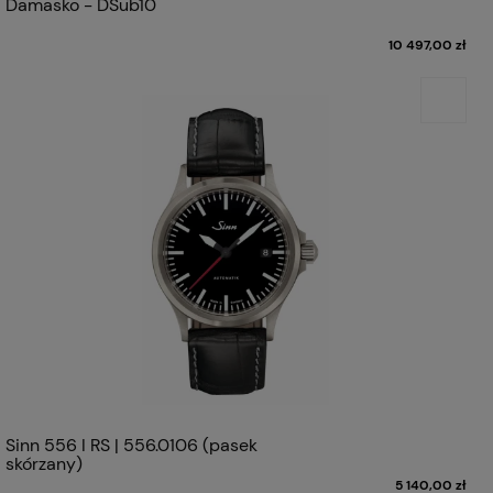
Damasko - DSub10
10 497,00 zł
Sinn 556 I RS | 556.0106 (pasek
skórzany)
5 140,00 zł