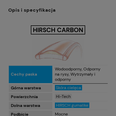
Opis i specyfikacja
HIRSCH CARBON
Wodoodporny, Odporny
Cechy paska
na rysy, Wytrzymały i
odporny
Skóra cielęca
Górna warstwa
Hi-Tech
Powierzchnia
HIRSCH gumalike
Dolna warstwa
Mocne
Podbicie