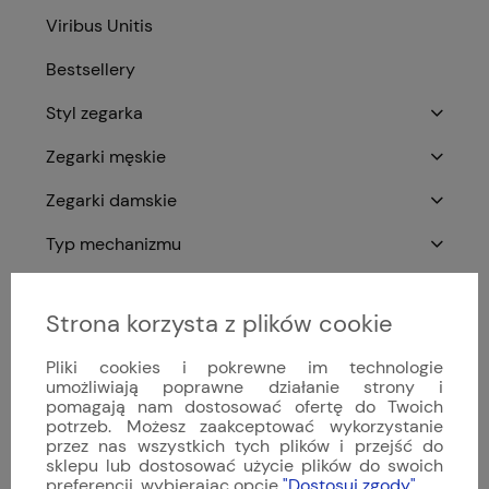
Viribus Unitis
Bestsellery
Styl zegarka
Zegarki męskie
Zegarki damskie
Typ mechanizmu
Zegarki luksusowe
Strona korzysta z plików cookie
Zegarki szwajcarskie
Pliki cookies i pokrewne im technologie
Akcesoria do zegarków
umożliwiają poprawne działanie strony i
pomagają nam dostosować ofertę do Twoich
Archiwum Sinn
potrzeb. Możesz zaakceptować wykorzystanie
przez nas wszystkich tych plików i przejść do
Nowości
sklepu lub dostosować użycie plików do swoich
preferencji, wybierając opcję
"Dostosuj zgody"
.