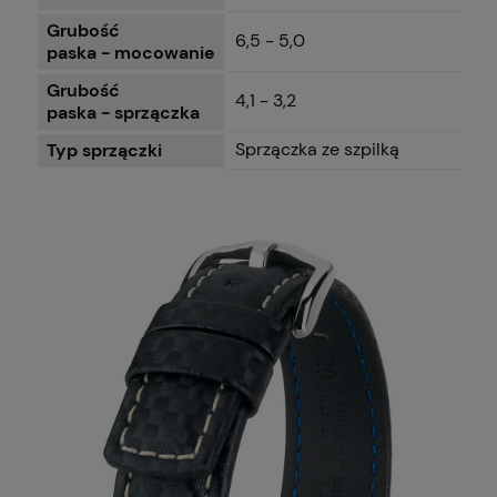
Grubość
6,5 - 5,0
paska - mocowanie
Grubość
4,1 - 3,2
paska - sprzączka
Sprzączka ze szpilką
Typ sprzączki