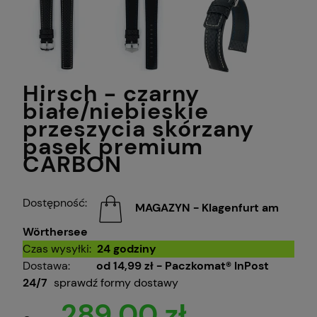
Hirsch - czarny
białe/niebieskie
przeszycia skórzany
pasek premium
CARBON
Dostępność:
MAGAZYN - Klagenfurt am
Wörthersee
Czas wysyłki:
24 godziny
Dostawa:
od 14,99 zł
- Paczkomat® InPost
24/7
sprawdź formy dostawy
289,00 zł