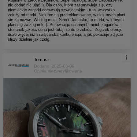
Kupiony w Zatoce Zegarków. Super obsługa, super zaopatrzenie,
nic dodać nic ująć :). Dla osób, które zastanawiają się, czy
niemieckie zegarki dorównują szwajcarskim - tutaj wszystko
zależy od marki. Niektóre są przereklamowane, w niektórych płaci
się za nazwę. Według mnie, Sinn i Damasko, to marki, w których
płaci się za zegarek :). Porównując do innych moich zegarków -
stosunek jakość cena jest tutaj nie do przebicia. Zegarek oferuje
dużo więcej niż szwajcarska konkurencja, a jak pokazuje zdjęcie
służy dzielnie jak czołg.
Tomasz
Dodano: 2025-03-06
Opinia niezweryfikowana