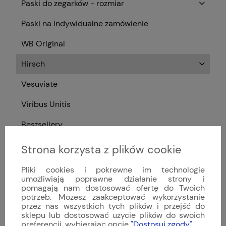
Paski do zegarków - rozmiar
Paski na indywidualne zamówienie
WB Original
Hirsch
Vesuviate
Viribus Unitis
Bestsellery
Styl zegarka
Strona korzysta z plików cookie
Zegarki męskie
Pliki cookies i pokrewne im technologie
umożliwiają poprawne działanie strony i
Zegarki damskie
pomagają nam dostosować ofertę do Twoich
potrzeb. Możesz zaakceptować wykorzystanie
Typ mechanizmu
przez nas wszystkich tych plików i przejść do
sklepu lub dostosować użycie plików do swoich
preferencji, wybierając opcję
"Dostosuj zgody"
.
Zegarki luksusowe