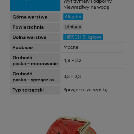
Wytrzymały i odporny,
Niewrażliwy na wodę
Aligator
Górna warstwa
Lśniąca
Powierzchnia
HIRSCH Silkglove
Dolna warstwa
Mocne
Podbicie
Grubość
4,9 - 3,2
paska - mocowanie
Grubość
3,3 - 2,3
paska - sprzączka
Sprzączka ze szpilką
Typ sprzączki