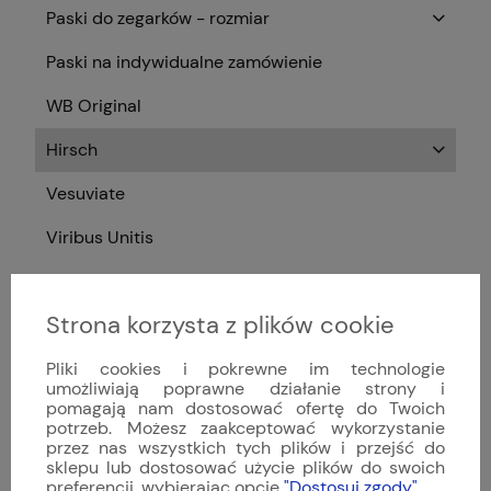
Paski do zegarków - rozmiar
Paski na indywidualne zamówienie
WB Original
Hirsch
Vesuviate
Viribus Unitis
Bestsellery
Strona korzysta z plików cookie
Styl zegarka
Pliki cookies i pokrewne im technologie
Zegarki męskie
umożliwiają poprawne działanie strony i
pomagają nam dostosować ofertę do Twoich
Zegarki damskie
potrzeb. Możesz zaakceptować wykorzystanie
przez nas wszystkich tych plików i przejść do
Typ mechanizmu
sklepu lub dostosować użycie plików do swoich
preferencji, wybierając opcję
"Dostosuj zgody"
.