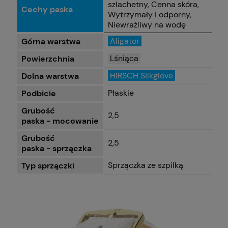
szlachetny, Cenna skóra,
Cechy paska
Wytrzymały i odporny,
Niewrażliwy na wodę
Aligator
Górna warstwa
Lśniąca
Powierzchnia
HIRSCH Silkglove
Dolna warstwa
Płaskie
Podbicie
Grubość
2,5
paska - mocowanie
Grubość
2,5
paska - sprzączka
Sprzączka ze szpilką
Typ sprzączki