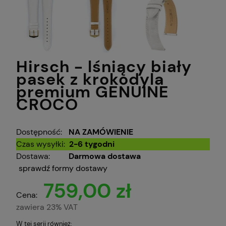
Hirsch - lśniący biały
pasek z krokodyla
premium GENUINE
CROCO
Dostępność:
NA ZAMÓWIENIE
Czas wysyłki:
2-6 tygodni
Dostawa:
Darmowa dostawa
sprawdź formy dostawy
759,00 zł
Cena:
zawiera 23% VAT
W tej serii również: