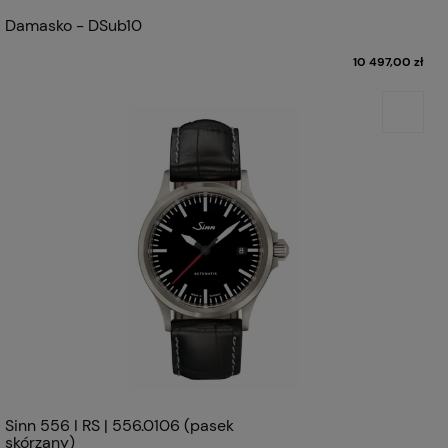
Damasko - DSub10
10 497,00 zł
Sinn 556 I RS | 556.0106 (pasek
skórzany)