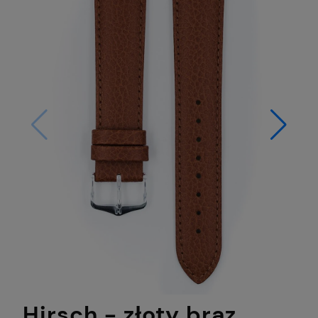
Hirsch - złoty brąz