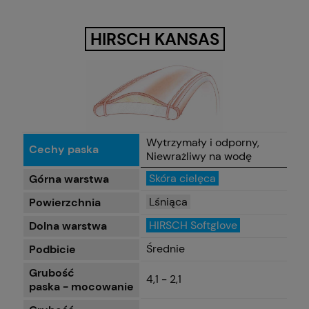
HIRSCH KANSAS
Wytrzymały i odporny,
Cechy paska
Niewrażliwy na wodę
Skóra cielęca
Górna warstwa
Lśniąca
Powierzchnia
HIRSCH Softglove
Dolna warstwa
Średnie
Podbicie
Grubość
4,1 - 2,1
paska - mocowanie