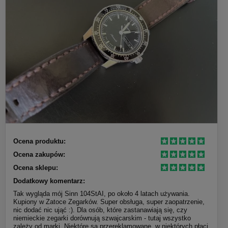
Ocena produktu:
Ocena zakupów:
Ocena sklepu:
Dodatkowy komentarz:
Tak wygląda mój Sinn 104StAI, po około 4 latach używania.
Kupiony w Zatoce Zegarków. Super obsługa, super zaopatrzenie,
nic dodać nic ująć :). Dla osób, które zastanawiają się, czy
niemieckie zegarki dorównują szwajcarskim - tutaj wszystko
zależy od marki. Niektóre są przereklamowane, w niektórych płaci