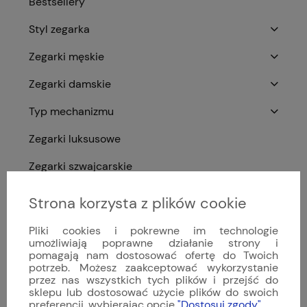
Bestsellery
Styl zegarka
Zegarki męskie
Zegarki damskie
Typ mechanizmu
Zegarki luksusowe
Zegarki szwajcarskie
Akcesoria do zegarków
Strona korzysta z plików cookie
Archiwum Sinn
Pliki cookies i pokrewne im technologie
umożliwiają poprawne działanie strony i
Nowości
pomagają nam dostosować ofertę do Twoich
potrzeb. Możesz zaakceptować wykorzystanie
Promocje
przez nas wszystkich tych plików i przejść do
sklepu lub dostosować użycie plików do swoich
preferencji, wybierając opcję
"Dostosuj zgody"
.