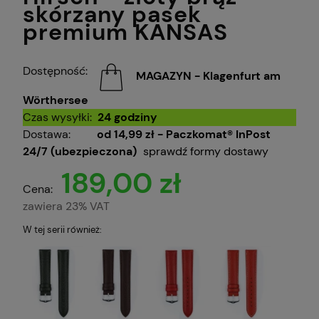
skórzany pasek
premium KANSAS
Dostępność:
MAGAZYN - Klagenfurt am
Wörthersee
Czas wysyłki:
24 godziny
Dostawa:
od 14,99 zł
- Paczkomat® InPost
24/7 (ubezpieczona)
sprawdź formy dostawy
189,00 zł
Cena:
zawiera 23% VAT
W tej serii również: