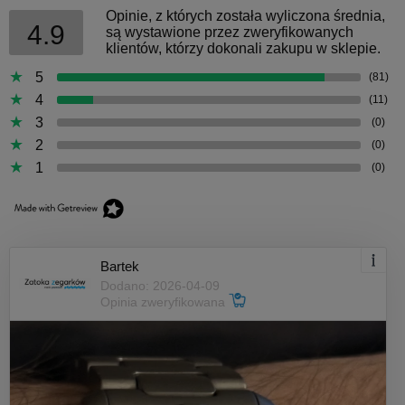
Opinie, z których została wyliczona średnia,
4.9
są wystawione przez zweryfikowanych
klientów, którzy dokonali zakupu w sklepie.
5
(81)
4
(11)
3
(0)
2
(0)
1
(0)
Bartek
Dodano: 2026-04-09
Opinia zweryfikowana