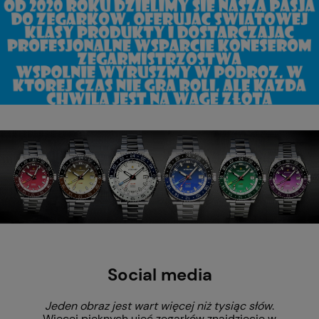
Social media
Jeden obraz jest wart więcej niż tysiąc słów
.
Więcej pięknych ujęć zegarków znajdziecie w