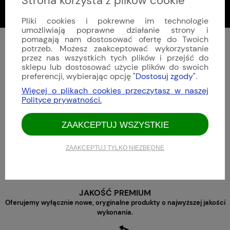
Strona korzysta z plików cookie
Pliki cookies i pokrewne im technologie
umożliwiają poprawne działanie strony i
pomagają nam dostosować ofertę do Twoich
potrzeb. Możesz zaakceptować wykorzystanie
przez nas wszystkich tych plików i przejść do
sklepu lub dostosować użycie plików do swoich
preferencji, wybierając opcję
"Dostosuj zgody"
.
Więcej o plikach cookies przeczytasz w naszej
Polityce prywatności.
AUTORYZOWANY DEALER
Oficjalnie reprezentujemy w Polsce każdą ze sprzedawanych marek.
ZAAKCEPTUJ WSZYSTKIE
ZAAKCEPTUJ TYLKO NIEZBĘDNE
JAKOŚĆ PREMIUM
Oferujemy wyłącznie nowe, oryginalne produkty o najwyższej jakości
wykonania.