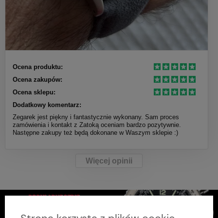
Ocena produktu:
Ocena zakupów:
Ocena sklepu:
Dodatkowy komentarz:
Zegarek jest piękny i fantastycznie wykonany. Sam proces
zamówienia i kontakt z Zatoką oceniam bardzo pozytywnie.
Następne zakupy też będą dokonane w Waszym sklepie :)
Więcej opinii