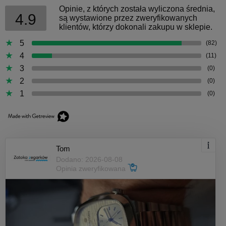
Opinie, z których została wyliczona średnia,
4.9
są wystawione przez zweryfikowanych
klientów, którzy dokonali zakupu w sklepie.
5
(82)
4
(11)
3
(0)
2
(0)
1
(0)
Tom
Dodano: 2026-08-08
Opinia zweryfikowana