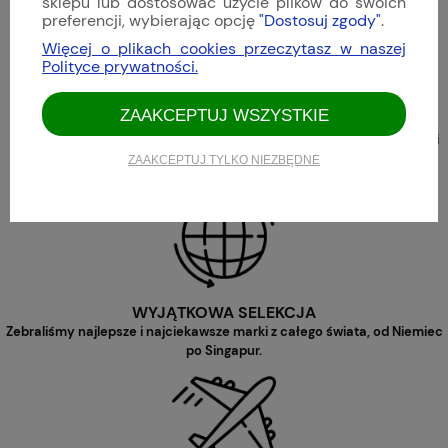
sklepu lub dostosować użycie plików do swoich
preferencji, wybierając opcję
"Dostosuj zgody"
.
Więcej o plikach cookies przeczytasz w naszej
Polityce prywatności.
ZAAKCEPTUJ WSZYSTKIE
JAKOŚĆ PREMIUM
Oferujemy wyłącznie nowe, oryginalne produkty o najwyższej jakości
wykonania.
ZAAKCEPTUJ TYLKO NIEZBĘDNE
WYJĄTKOWA SELEKCJA
Zebraliśmy najlepsze i najciekawsze marki z całego świata, od Niemiec
po Singapur.