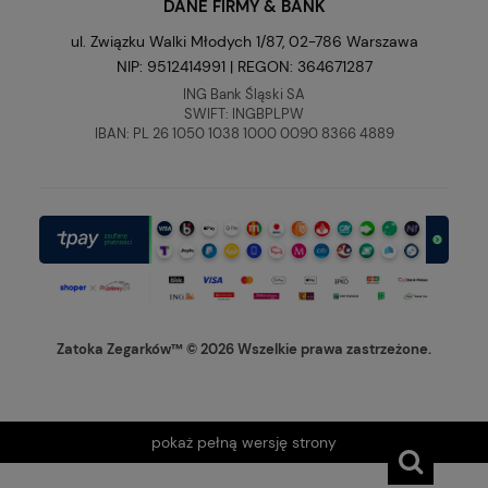
DANE FIRMY & BANK
ul. Związku Walki Młodych 1/87, 02-786 Warszawa
NIP: 9512414991 | REGON: 364671287
ING Bank Śląski SA
SWIFT: INGBPLPW
IBAN: PL 26 1050 1038 1000 0090 8366 4889
Zatoka Zegarków™ © 2026 Wszelkie prawa zastrzeżone.
pokaż pełną wersję strony