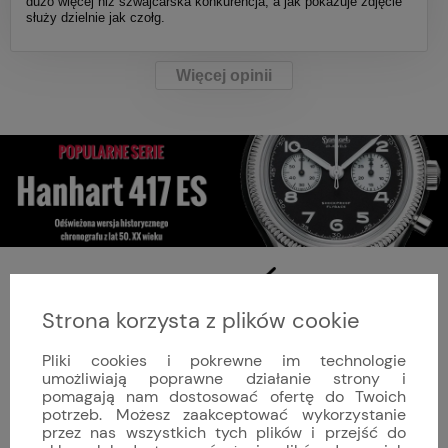
dużo więcej niż szwajcarska konkurencja, a jak pokazuje zdjęcie
służy dzielnie jak czołg.
Więcej opinii
Strona korzysta z plików cookie
Pliki cookies i pokrewne im technologie
umożliwiają poprawne działanie strony i
AUTORYZOWANY DEALER
pomagają nam dostosować ofertę do Twoich
potrzeb. Możesz zaakceptować wykorzystanie
Oficjalnie reprezentujemy w Polsce każdą ze sprzedawanych marek.
przez nas wszystkich tych plików i przejść do