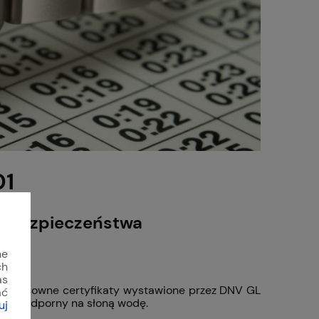
01
em bezpieczeństwa
ne
ch
as
kał stosowne certyfikaty wystawione przez DNV GL
ać
oraz odporny na słoną wodę.
uj