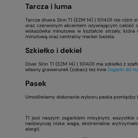
Tarcza i luma
Tarcza divera Sinn T1 (EZM 14) | 1014.01 nie różn
oraz czerwonym akcentem ożywiającym całość desi
wskazówka minutowa w kształcie strzały, któr
minutową oraz centralny marker bezela.
Szkiełko i dekiel
Diver Sinn T1 (EZM 14) | 1014.01 ma szkiełko z sz
własny grawerunek (zobacz też inne
Zegarki do n
Pasek
Umożliwiamy dokonanie wyboru paska pomiędzy bra
T1 jest naszym zegarkiem misyjnym; wszystkie 
nadzwyczaj niska waga, ekstremalna wytrzymało
alergii.