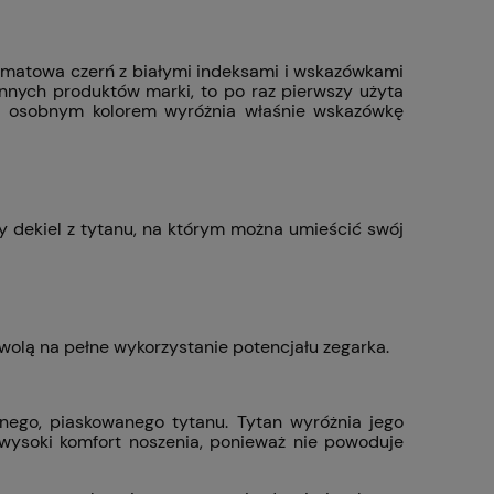
 to matowa czerń z białymi indeksami i wskazówkami
innych produktów marki, to po raz pierwszy użyta
ra osobnym kolorem wyróżnia właśnie wskazówkę
sty dekiel z tytanu, na którym można umieścić swój
wolą na pełne wykorzystanie potencjału zegarka.
ego, piaskowanego tytanu. Tytan wyróżnia jego
wysoki komfort noszenia, ponieważ nie powoduje