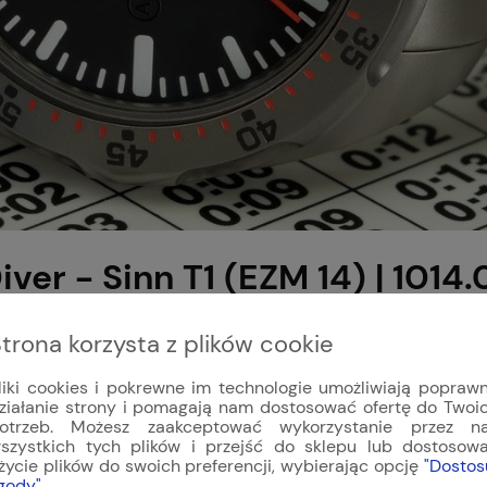
iver - Sinn T1 (EZM 14) | 1014.
wytrzymałego tytanu ze stałym bezel
trona korzysta z plików cookie
liki cookies i pokrewne im technologie umożliwiają popraw
ziałanie strony i pomagają nam dostosować ofertę do Twoi
otrzeb. Możesz zaakceptować wykorzystanie przez n
ostał przetestowany na bazie europejskich standardów i uzys
szystkich tych plików i przejść do sklepu lub dostosow
000 metrów (100 bar). Tytan jest też niezwykle wytrzymały 
życie plików do swoich preferencji, wybierając opcję
"Dostos
gody"
.