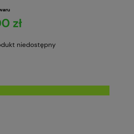
owaru
0 zł
odukt niedostępny