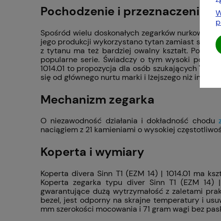
Pochodzenie i przeznaczenie div
W
p
Spośród wielu doskonałych zegarków nurkowych wyp
jego produkcji wykorzystano tytan zamiast stali s
z tytanu ma też bardziej owalny kształt. Poza t
popularne serie. Świadczy o tym wysoki poziom w
1014.01 to propozycja dla osób szukających "nurka"
się od głównego nurtu marki i lżejszego niż inneg
Mechanizm zegarka
O niezawodność działania i dokładność chodu
naciągiem z 21 kamieniami o wysokiej częstotliwo
Koperta i wymiary
Koperta divera Sinn T1 (EZM 14) | 1014.01 ma 
Koperta zegarka typu diver Sinn T1 (EZM 14) 
gwarantujące dużą wytrzymałość z zaletami prakt
bezel, jest odporny na skrajne temperatury i u
mm szerokości mocowania i 71 gram wagi bez pas