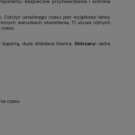
mponenty: bezpieczne przytwierdzenie i ochrona
. Odczyt ustalonego czasu jest wyjątkowo łatwy
ystnych warunkach oświetlenia, T1 używa różnych
 czasu.
z kopertą, duża składana klamra.
Skórzany
: skóra
nia czasu