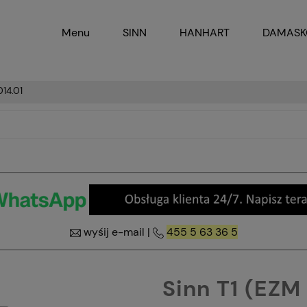
Menu
SINN
HANHART
DAMAS
014.01
wyśij e-mail
|
455 5 63 36 5
Sinn T1 (EZM 