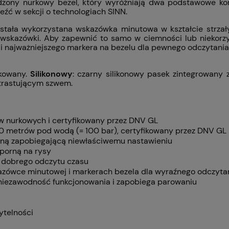
sadzony nurkowy bezel, który wyróżniają dwa podstawowe ko
eźć w sekcji o technologiach SINN.
tała wykorzystana wskazówka minutowa w kształcie strzały
 wskazówki. Aby zapewnić to samo w ciemności lub niekorz
 i najważniejszego markera na bezelu dla pewnego odczytania
skowany.
Silikonowy
: czarny silikonowy pasek zintegrowany 
ntrastującym szwem.
w nurkowych i certyfikowany przez DNV GL
0 metrów pod wodą (= 100 bar), certyfikowany przez DNV GL
oną zapobiegającą niewłaściwemu nastawieniu
porną na rysy
a dobrego odczytu czasu
kazówce minutowej i markerach bezela dla wyraźnego odczyta
niezawodność funkcjonowania i zapobiega parowaniu
ytelności