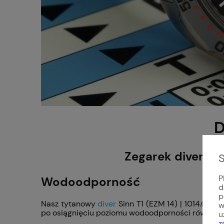
D
Zegarek diver z 
S
P
Wodoodporność
d
p
Nasz tytanowy
diver
Sinn T1 (EZM 14) | 1014.01 z
w
po osiągnięciu poziomu wodoodporności równego 1
u
z