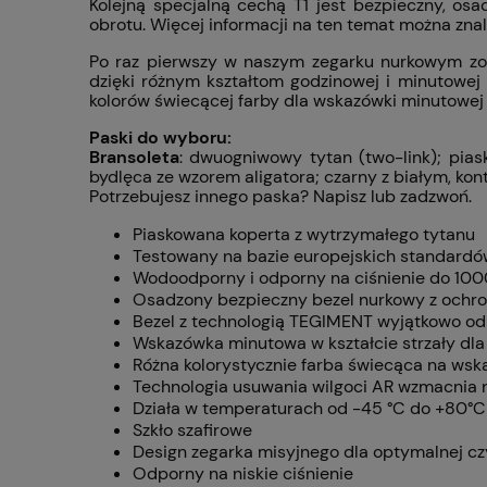
Kolejną specjalną cechą T1 jest bezpieczny, o
obrotu. Więcej informacji na ten temat można znal
Po raz pierwszy w naszym zegarku nurkowym zos
dzięki różnym kształtom godzinowej i minutowej
kolorów świecącej farby dla wskazówki minutowej
Paski do wyboru:
Bransoleta
: dwuogniwowy tytan (two-link); pia
bydlęca ze wzorem aligatora; czarny z białym, ko
Potrzebujesz innego paska? Napisz lub zadzwoń.
Piaskowana koperta z wytrzymałego tytanu
Testowany na bazie europejskich standardó
Wodoodporny i odporny na ciśnienie do 100
Osadzony bezpieczny bezel nurkowy z ochr
Bezel z technologią TEGIMENT wyjątkowo od
Wskazówka minutowa w kształcie strzały dl
Różna kolorystycznie farba świecąca na ws
Technologia usuwania wilgoci AR wzmacnia 
Działa w temperaturach od -45 °C do +80°C
Szkło szafirowe
Design zegarka misyjnego dla optymalnej cz
Odporny na niskie ciśnienie