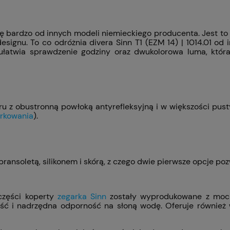
i się bardzo od innych modeli niemieckiego producenta. Jest
gnu. To co odróżnia divera Sinn T1 (EZM 14) | 1014.01 od 
a ułatwia sprawdzenie godziny oraz dwukolorowa luma, któ
afiru z obustronną powłoką antyrefleksyjną i w większości pu
urkowania
).
nsoletą, silikonem i skórą, z czego dwie pierwsze opcje poz
części koperty
zegarka Sinn
zostały wyprodukowane z mocn
ść i nadrzędna odporność na słoną wodę. Oferuje również 