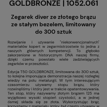
GOLDBRONZE | 1052.061
Zegarek diver ze złotego brązu
ze stałym bezelem, limitowany
do 300 sztuk
Rozwijanie i używanie "niekonwencjonalnych"
materiałów kopert w zegarmistrzostwie to jedna z
naszych głównych kompetencji. To głęboko
zakorzenione w historycznym DNA naszej firmy,
dzięki czemu powstało wiele zadziwiających
zegarków w przeszłości.
Edycja T50 GOLDBRONZE, limitowana do 300 sztuk,
to kolejna imponująca demonstracja naszej rozległej
wiedzy na polu metalurgii. W tym interesującym
czasomierzu używamy stopu brązu, który
rozwinęliśmy i który jest w trakcie opatentowywania.
Ten stop, który nazywamy złotym brązem 125 ma
wyjątkowo wysoki stopień czystości, a w jednej
ósmej składa się ze złota. Wykorzystując brąz,
korzystamy z materiału, który był często używany w