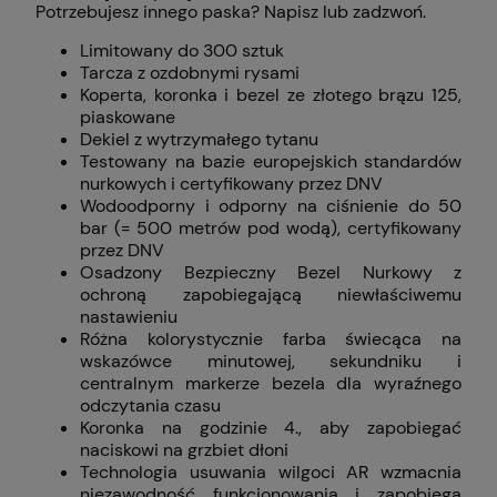
Potrzebujesz innego paska? Napisz lub zadzwoń.
Limitowany do 300 sztuk
Tarcza z ozdobnymi rysami
Koperta, koronka i bezel ze złotego brązu 125,
piaskowane
Dekiel z wytrzymałego tytanu
Testowany na bazie europejskich standardów
nurkowych i certyfikowany przez DNV
Wodoodporny i odporny na ciśnienie do 50
bar (= 500 metrów pod wodą), certyfikowany
przez DNV
Osadzony Bezpieczny Bezel Nurkowy z
ochroną zapobiegającą niewłaściwemu
nastawieniu
Różna kolorystycznie farba świecąca na
wskazówce minutowej, sekundniku i
centralnym markerze bezela dla wyraźnego
odczytania czasu
Koronka na godzinie 4., aby zapobiegać
naciskowi na grzbiet dłoni
Technologia usuwania wilgoci AR wzmacnia
niezawodność funkcjonowania i zapobiega