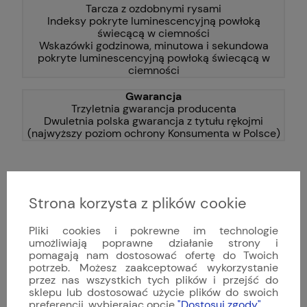
Tarcza z ozdobnymi rysami
Indeksy pokryte luminescencyjną powłoką
świecącą w ciemności
Wskazówki godzinowa, minutowa i sekundowa
pokryte luminescencyjną powłoką świecącą w
ciemności
Gwarancja
Trzyletnia gwarancja producenta
Dwuletnia polska gwarancja z tytułu rękojmi
(najwyższy poziom ochrony Konsumenta w Polsce)
Dane techniczne
Strona korzysta z plików cookie
Ochrona przed rysami TEGIMENT
Pliki cookies i pokrewne im technologie
Nie
umożliwiają poprawne działanie strony i
pomagają nam dostosować ofertę do Twoich
Czarna powłoka utwardzająca
potrzeb. Możesz zaakceptować wykorzystanie
Nie
przez nas wszystkich tych plików i przejść do
sklepu lub dostosować użycie plików do swoich
preferencji, wybierając opcję
"Dostosuj zgody"
.