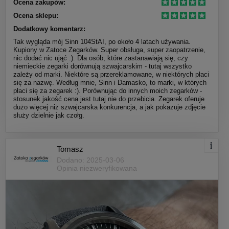
Ocena zakupów:
Ocena sklepu:
Dodatkowy komentarz:
Tak wygląda mój Sinn 104StAI, po około 4 latach używania.
Kupiony w Zatoce Zegarków. Super obsługa, super zaopatrzenie,
nic dodać nic ująć :). Dla osób, które zastanawiają się, czy
niemieckie zegarki dorównują szwajcarskim - tutaj wszystko
zależy od marki. Niektóre są przereklamowane, w niektórych płaci
się za nazwę. Według mnie, Sinn i Damasko, to marki, w których
płaci się za zegarek :). Porównując do innych moich zegarków -
stosunek jakość cena jest tutaj nie do przebicia. Zegarek oferuje
dużo więcej niż szwajcarska konkurencja, a jak pokazuje zdjęcie
służy dzielnie jak czołg.
Tomasz
Dodano: 2025-03-06
Opinia niezweryfikowana