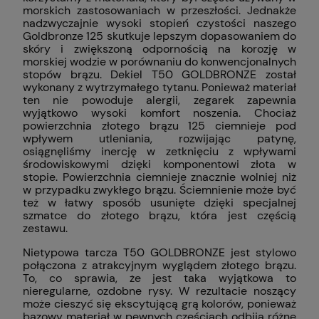
morskich zastosowaniach w przeszłości. Jednakże
nadzwyczajnie wysoki stopień czystości naszego
Goldbronze 125 skutkuje lepszym dopasowaniem do
skóry i zwiększoną odpornością na korozję w
morskiej wodzie w porównaniu do konwencjonalnych
stopów brązu. Dekiel T50 GOLDBRONZE został
wykonany z wytrzymałego tytanu. Ponieważ materiał
ten nie powoduje alergii, zegarek zapewnia
wyjątkowo wysoki komfort noszenia. Chociaż
powierzchnia złotego brązu 125 ciemnieje pod
wpływem utleniania, rozwijając patynę,
osiągnęliśmy inercję w zetknięciu z wpływami
środowiskowymi dzięki komponentowi złota w
stopie. Powierzchnia ciemnieje znacznie wolniej niż
w przypadku zwykłego brązu. Ściemnienie może być
też w łatwy sposób usunięte dzięki specjalnej
szmatce do złotego brązu, która jest częścią
zestawu.
Nietypowa tarcza T50 GOLDBRONZE jest stylowo
połączona z atrakcyjnym wyglądem złotego brązu.
To, co sprawia, że jest taka wyjątkowa to
nieregularne, ozdobne rysy. W rezultacie noszący
może cieszyć się ekscytującą grą kolorów, ponieważ
bazowy materiał w pewnych częściach odbija różne