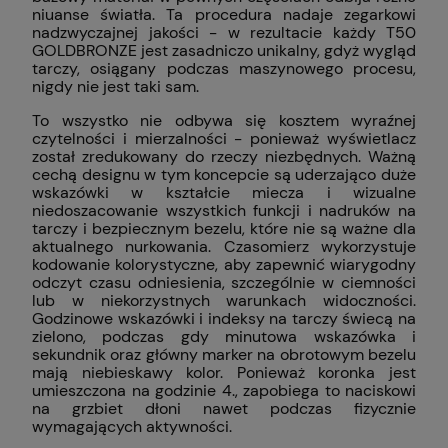
niuanse światła. Ta procedura nadaje zegarkowi
nadzwyczajnej jakości - w rezultacie każdy T50
GOLDBRONZE jest zasadniczo unikalny, gdyż wygląd
tarczy, osiągany podczas maszynowego procesu,
nigdy nie jest taki sam.
To wszystko nie odbywa się kosztem wyraźnej
czytelności i mierzalności - ponieważ wyświetlacz
został zredukowany do rzeczy niezbędnych. Ważną
cechą designu w tym koncepcie są uderzająco duże
wskazówki w kształcie miecza i wizualne
niedoszacowanie wszystkich funkcji i nadruków na
tarczy i bezpiecznym bezelu, które nie są ważne dla
aktualnego nurkowania. Czasomierz wykorzystuje
kodowanie kolorystyczne, aby zapewnić wiarygodny
odczyt czasu odniesienia, szczególnie w ciemności
lub w niekorzystnych warunkach widoczności.
Godzinowe wskazówki i indeksy na tarczy świecą na
zielono, podczas gdy minutowa wskazówka i
sekundnik oraz główny marker na obrotowym bezelu
mają niebieskawy kolor. Ponieważ koronka jest
umieszczona na godzinie 4., zapobiega to naciskowi
na grzbiet dłoni nawet podczas fizycznie
wymagających aktywności.