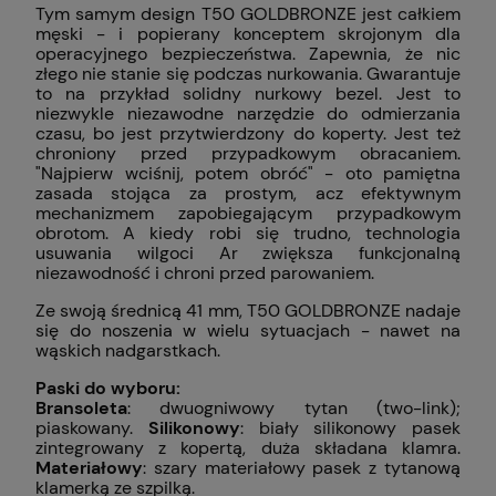
Tym samym design T50 GOLDBRONZE jest całkiem
męski - i popierany konceptem skrojonym dla
operacyjnego bezpieczeństwa. Zapewnia, że nic
złego nie stanie się podczas nurkowania. Gwarantuje
to na przykład solidny nurkowy bezel. Jest to
niezwykle niezawodne narzędzie do odmierzania
czasu, bo jest przytwierdzony do koperty. Jest też
chroniony przed przypadkowym obracaniem.
"Najpierw wciśnij, potem obróć" - oto pamiętna
zasada stojąca za prostym, acz efektywnym
mechanizmem zapobiegającym przypadkowym
obrotom. A kiedy robi się trudno, technologia
usuwania wilgoci Ar zwiększa funkcjonalną
niezawodność i chroni przed parowaniem.
Ze swoją średnicą 41 mm, T50 GOLDBRONZE nadaje
się do noszenia w wielu sytuacjach - nawet na
wąskich nadgarstkach.
Paski do wyboru:
Bransoleta
: dwuogniwowy tytan (two-link);
piaskowany.
Silikonowy
: biały silikonowy pasek
zintegrowany z kopertą, duża składana klamra.
Materiałowy
: szary materiałowy pasek z tytanową
klamerką ze szpilką.