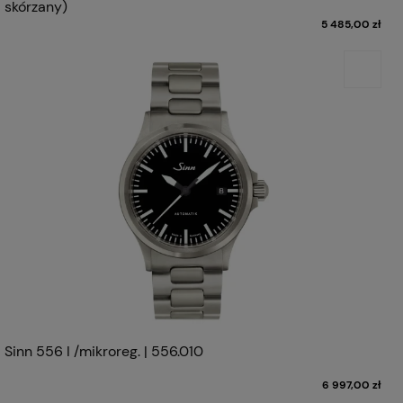
skórzany)
5 485,00 zł
Sinn 556 I /mikroreg. | 556.010
6 997,00 zł