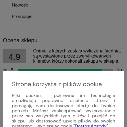
Nowości
Promocje
Ocena sklepu
Opinie, z których została wyliczona średnia,
4.9
są wystawione przez zweryfikowanych
klientów, którzy dokonali zakupu w sklepie.
5
(81)
4
(11)
Strona korzysta z plików cookie
3
(0)
2
(0)
Pliki cookies i pokrewne im technologie
1
(0)
umożliwiają poprawne działanie strony i
pomagają nam dostosować ofertę do Twoich
potrzeb. Możesz zaakceptować wykorzystanie
przez nas wszystkich tych plików i przejść do
sklepu lub dostosować użycie plików do swoich
preferencji, wybierając opcję
"Dostosuj zgody"
.