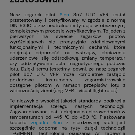
Nasz zegarek pilot
Sinn
857 UTC VFR został
przetestowany i certyfikowany w zgodzie z normą
DIN 8330 przez neutralne instytucje w obszernym,
kompleksowym procesie weryfikacyjnym. To jeden z
pierwszych na świecie zegarków pilotów
wyróżniających się precyzyjnie zdefiniowanymi
funkcjonalnymi i technicznymi cechami, które
obejmują odporność na wstrząsy, obciążenie
uderzeniowe, siłę odśrodkową, zmiany temperatur
czy oddziaływanie pola magnetycznego podczas
lotu. Dzięki temu jesteśmy pewni, że nasz zegarek
pilot 857 UTC VFR może kompletnie zastąpić
pokładowe instrumenty zegarmistrzowskie
dostępne pilotom w ramach przepisów lotu z
widocznością ziemi (ang. VFR - visual flight rules).
Te niezwykle wysokiej jakości standardy podkreśla
implementacja szeregu naszych technologii.
Zagwarantowana jest funkcjonalna niezawodność w
temperaturach od −45 °C do +80 °C. Piaskowana
koperta
zegarka Sinn
z nierdzewnej stali jest
szczególnie odporna na rysy dzięki technologii
TEGIMENT. Technologia osuszania Ar zapewnia