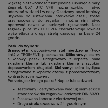
większą niezawodność funkcjonalną i usunięcie pary.
Zegarek 857 UTC VFR można szybko i łatwo
odczytać w dzień i w nocy. Osadzony bezel lotniczy,
używany do ustawiania interwałów czasu, został
przymocowany do zegarka i można nim łatwo
operować nawet w lotniczych rękawicach. Nasz
zegarek pilot 857 UTC VFR charakteryzuje również
wyświetlacz z drugą strefą czasową na bazie 24
godzin.
Paski do wyboru:
Bransoleta
: dwuogniwowa stal nierdzewna (two-
link) z TEGIMENT; piaskowana.
Silikonowy
: czarny
silikonowy pasek zintegrowany z kopertą, mała
składana klamra lub składana klamra z szybkim
dopasowaniem długości.
Skórzany
: skóra bydlęca
zintegrowana z kopertą; czarny z pomarańczowym,
kontrastującym szwem.
Potrzebujesz innego paska? Napisz lub zadzwoń.
Testowany i certyfikowany według niemieckich
standardów dla zegarków lotniczych DIN 8330
Piaskowana koperta z nierdzewnej stali
Druga strefa czasowa w 24-godzinnym