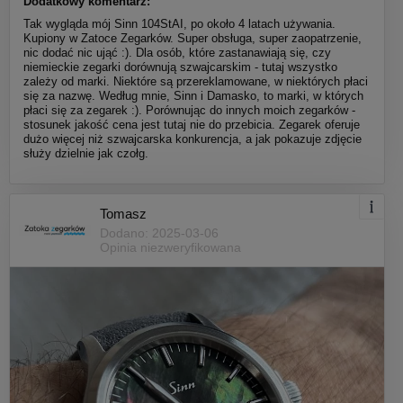
Dodatkowy komentarz:
Tak wygląda mój Sinn 104StAI, po około 4 latach używania.
Kupiony w Zatoce Zegarków. Super obsługa, super zaopatrzenie,
nic dodać nic ująć :). Dla osób, które zastanawiają się, czy
niemieckie zegarki dorównują szwajcarskim - tutaj wszystko
zależy od marki. Niektóre są przereklamowane, w niektórych płaci
się za nazwę. Według mnie, Sinn i Damasko, to marki, w których
płaci się za zegarek :). Porównując do innych moich zegarków -
stosunek jakość cena jest tutaj nie do przebicia. Zegarek oferuje
dużo więcej niż szwajcarska konkurencja, a jak pokazuje zdjęcie
służy dzielnie jak czołg.
Tomasz
Dodano: 2025-03-06
Opinia niezweryfikowana