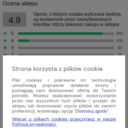
Ocena sklepu
Opinie, z których została wyliczona średnia,
4.9
są wystawione przez zweryfikowanych
klientów, którzy dokonali zakupu w sklepie.
5
(81)
4
(11)
3
(0)
2
(0)
1
(0)
Strona korzysta z plików cookie
Pliki cookies i pokrewne im technologie
umożliwiają poprawne działanie strony i
pomagają nam dostosować ofertę do Twoich
Bartek
potrzeb. Możesz zaakceptować wykorzystanie
Dodano: 2026-04-09
przez nas wszystkich tych plików i przejść do
Opinia zweryfikowana
sklepu lub dostosować użycie plików do swoich
preferencji, wybierając opcję
"Dostosuj zgody"
.
Więcej o plikach cookies przeczytasz w naszej
Polityce prywatności.