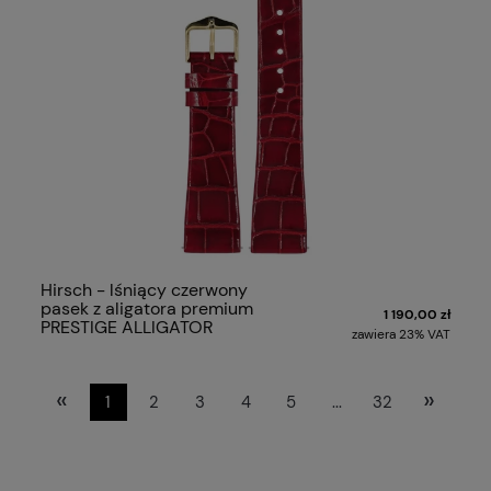
Hirsch - lśniący czerwony
pasek z aligatora premium
1 190,00 zł
PRESTIGE ALLIGATOR
zawiera 23% VAT
«
»
1
2
3
4
5
...
32