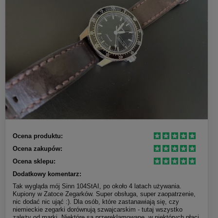
Ocena produktu:
Ocena zakupów:
Ocena sklepu:
Dodatkowy komentarz:
Tak wygląda mój Sinn 104StAI, po około 4 latach używania.
Kupiony w Zatoce Zegarków. Super obsługa, super zaopatrzenie,
nic dodać nic ująć :). Dla osób, które zastanawiają się, czy
niemieckie zegarki dorównują szwajcarskim - tutaj wszystko
zależy od marki. Niektóre są przereklamowane, w niektórych płaci