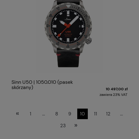
Sinn U50 | 1050.010 (pasek
skórzany)
10 497,00 zł
zawiera 23% VAT
«
1
...
8
9
10
11
12
...
»
23