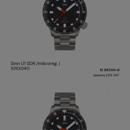
Sinn U1 SDR /mikroreg. |
1010.040
12 397,00 zł
zawiera 23% VAT