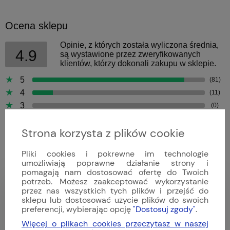
Ocena sklepu
Opinie, z których została wyliczona średnia,
4.9
są wystawione przez zweryfikowanych
klientów, którzy dokonali zakupu w sklepie.
5
(81)
4
(11)
3
(0)
2
(0)
Strona korzysta z plików cookie
1
(0)
Pliki cookies i pokrewne im technologie
umożliwiają poprawne działanie strony i
pomagają nam dostosować ofertę do Twoich
potrzeb. Możesz zaakceptować wykorzystanie
Bartek
przez nas wszystkich tych plików i przejść do
Dodano: 2026-04-09
sklepu lub dostosować użycie plików do swoich
Opinia zweryfikowana
preferencji, wybierając opcję
"Dostosuj zgody"
.
Więcej o plikach cookies przeczytasz w naszej