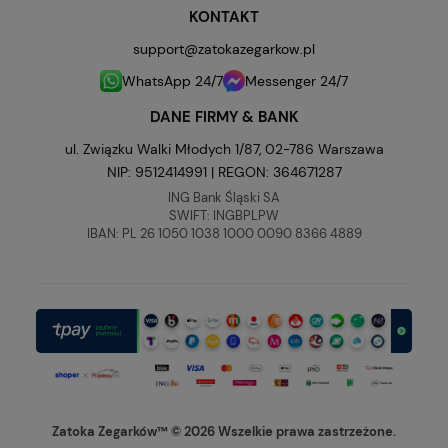
KONTAKT
support@zatokazegarkow.pl
WhatsApp 24/7
Messenger 24/7
DANE FIRMY & BANK
ul. Związku Walki Młodych 1/87, 02-786 Warszawa
NIP: 9512414991 | REGON: 364671287
ING Bank Śląski SA
SWIFT: INGBPLPW
IBAN: PL 26 1050 1038 1000 0090 8366 4889
Zatoka Zegarków™ © 2026 Wszelkie prawa zastrzeżone.