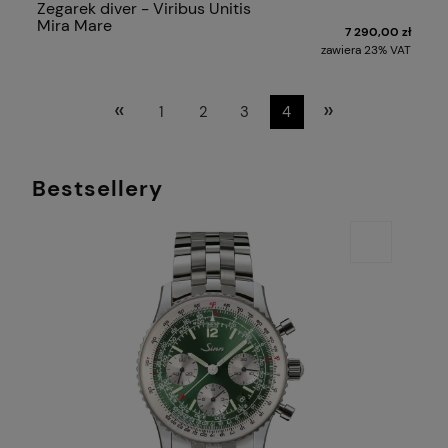
Zegarek diver - Viribus Unitis
Mira Mare
7 290,00 zł
zawiera 23% VAT
«
»
1
2
3
4
Bestsellery