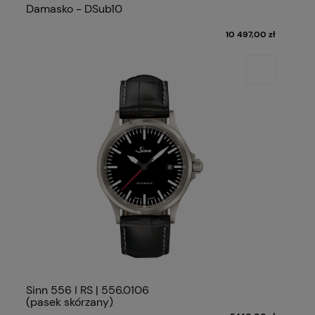
Damasko - DSub10
10 497,00 zł
Sinn 556 I RS | 556.0106
(pasek skórzany)