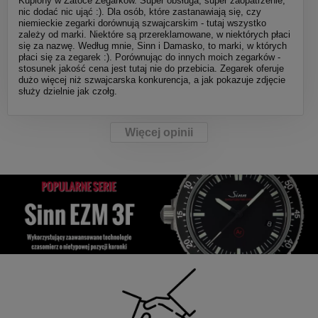
Kupiony w Zatoce Zegarków. Super obsługa, super zaopatrzenie,
nic dodać nic ująć :). Dla osób, które zastanawiają się, czy
niemieckie zegarki dorównują szwajcarskim - tutaj wszystko
zależy od marki. Niektóre są przereklamowane, w niektórych płaci
się za nazwę. Według mnie, Sinn i Damasko, to marki, w których
płaci się za zegarek :). Porównując do innych moich zegarków -
stosunek jakość cena jest tutaj nie do przebicia. Zegarek oferuje
dużo więcej niż szwajcarska konkurencja, a jak pokazuje zdjęcie
służy dzielnie jak czołg.
Więcej opinii