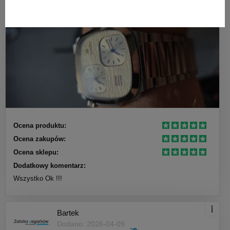
Ocena produktu:
Ocena zakupów:
Ocena sklepu:
Dodatkowy komentarz:
Wszystko Ok !!!
Bartek
Dodano: 2026-04-09