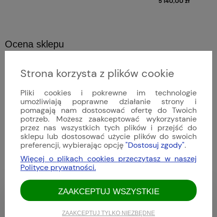
5 140,00 zł
Ocena sklepu
Opinie, z których została wyliczona średnia,
4.9
Strona korzysta z plików cookie
są wystawione przez zweryfikowanych
klientów, którzy dokonali zakupu w sklepie.
Pliki cookies i pokrewne im technologie
5
(82)
umożliwiają poprawne działanie strony i
4
(11)
pomagają nam dostosować ofertę do Twoich
potrzeb. Możesz zaakceptować wykorzystanie
3
(0)
przez nas wszystkich tych plików i przejść do
2
(0)
sklepu lub dostosować użycie plików do swoich
1
(0)
preferencji, wybierając opcję
"Dostosuj zgody"
.
Więcej o plikach cookies przeczytasz w naszej
Polityce prywatności.
ZAAKCEPTUJ WSZYSTKIE
Tom
Dodano: 2026-08-08
ZAAKCEPTUJ TYLKO NIEZBĘDNE
Opinia zweryfikowana