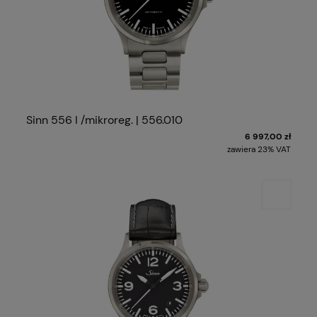
Sinn 556 I /mikroreg. | 556.010
6 997,00 zł
zawiera 23% VAT