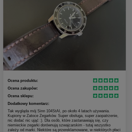
Ocena produktu:
Ocena zakupów:
Ocena sklepu:
Dodatkowy komentarz:
Tak wygląda mój Sinn 104StAI, po około 4 latach używania.
Kupiony w Zatoce Zegarków. Super obsługa, super zaopatrzenie,
nic dodać nic ująć :). Dla osób, które zastanawiają się, czy
niemieckie zegarki dorównują szwajcarskim - tutaj wszystko
zależy od marki. Niektóre są przereklamowane, w niektórych płaci