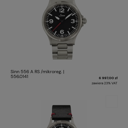
Sinn 556 A RS /mikroreg. |
556.0141
6 997,00 zł
zawiera 23% VAT