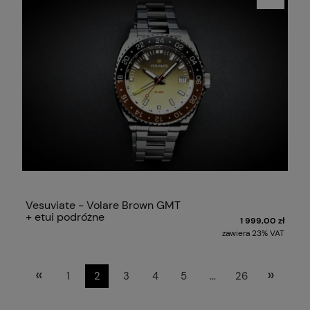
Vesuviate - Volare Brown GMT
+ etui podróżne
1 999,00 zł
zawiera 23% VAT
«
»
1
2
3
4
5
...
26