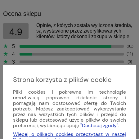
Ocena sklepu
Opinie, z których została wyliczona średnia,
4.9
są wystawione przez zweryfikowanych
klientów, którzy dokonali zakupu w sklepie.
5
(81)
4
(11)
3
(0)
2
(0)
1
Strona korzysta z plików cookie
(0)
Pliki cookies i pokrewne im technologie
umożliwiają poprawne działanie strony i
pomagają nam dostosować ofertę do Twoich
potrzeb. Możesz zaakceptować wykorzystanie
Bartek
przez nas wszystkich tych plików i przejść do
Dodano: 2026-04-09
sklepu lub dostosować użycie plików do swoich
Opinia zweryfikowana
preferencji, wybierając opcję
"Dostosuj zgody"
.
Więcej o plikach cookies przeczytasz w naszej