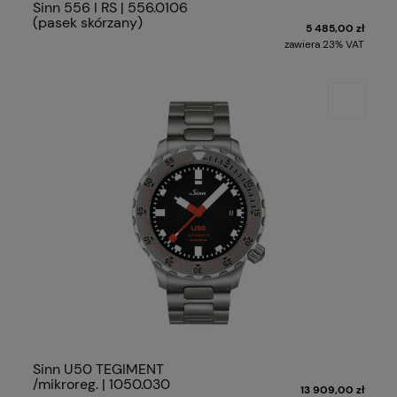
Sinn 556 I RS | 556.0106
(pasek skórzany)
5 485,00 zł
zawiera 23% VAT
Sinn U50 TEGIMENT
/mikroreg. | 1050.030
13 909,00 zł