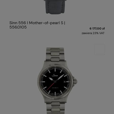
Sinn 556 I Mother-of-pearl S |
556.0105
6 177,00 zł
zawiera 23% VAT