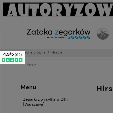
Strona główna
Hirsch
4.9/5
(92)
Hir
Menu
Zegarki z wysyłką w 24h
[Warszawa]