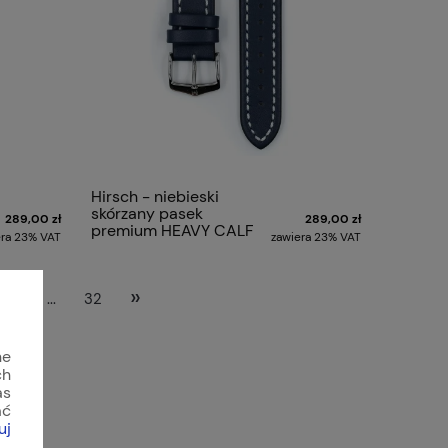
Hirsch - niebieski
skórzany pasek
289,00 zł
289,00 zł
premium HEAVY CALF
era 23% VAT
zawiera 23% VAT
»
27
...
32
ne
ch
as
ać
uj