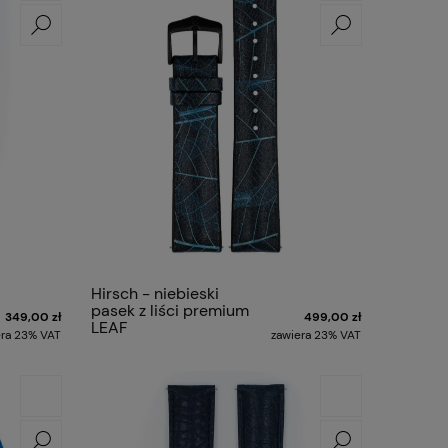
Hirsch - niebieski
pasek z liści premium
349,00 zł
499,00 zł
LEAF
era 23% VAT
zawiera 23% VAT