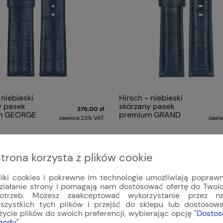
 niebieski
Hirsch - niebieski
y pasek
skórzany pasek
379,00 zł
m GEORGE
premium GRAND
zawiera 23% VAT
zawi
DUKE
«
1
...
23
24
25
26
trona korzysta z plików cookie
liki cookies i pokrewne im technologie umożliwiają popraw
ziałanie strony i pomagają nam dostosować ofertę do Twoi
otrzeb. Możesz zaakceptować wykorzystanie przez n
szystkich tych plików i przejść do sklepu lub dostosow
życie plików do swoich preferencji, wybierając opcję
"Dostos
gody"
.