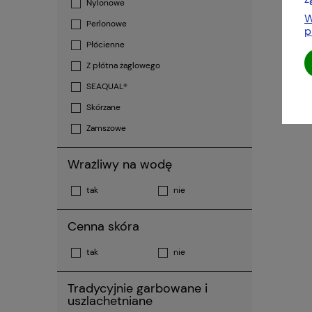
Nylonowe
W
Perlonowe
p
Płócienne
Z płótna żaglowego
SEAQUAL®
Skórzane
Zamszowe
Wrażliwy na wodę
tak
nie
Cenna skóra
tak
nie
Tradycyjnie garbowane i
uszlachetniane