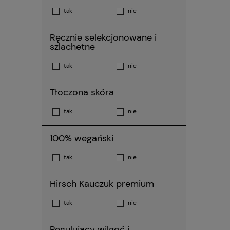
tak
nie
Ręcznie selekcjonowane i
szlachetne
tak
nie
Tłoczona skóra
tak
nie
100% wegański
tak
nie
Hirsch Kauczuk premium
tak
nie
Regulujący wilgoć i