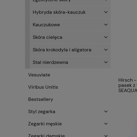
Hybryda skóra-kauczuk
Kauczukowe
Skóra cielęca
Skóra krokodyla i aligatora
Stal nierdzewna
Vesuviate
Hirsch -
pasek z 
Viribus Unitis
SEAQUA
PLASTI
Bestsellery
ARNE
Styl zegarka
Zegarki męskie
Zegarki damskie