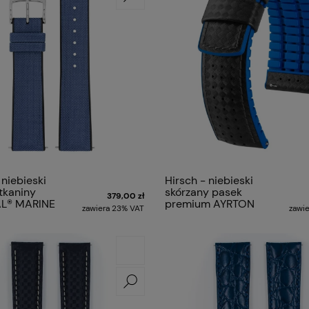
 niebieski
Hirsch - niebieski
tkaniny
skórzany pasek
379,00 zł
L® MARINE
premium AYRTON
zawiera 23% VAT
zawi
C premium