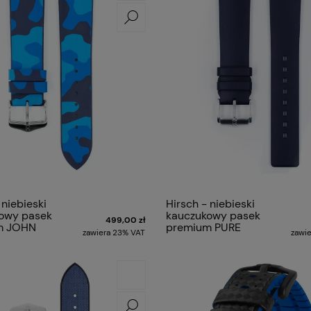
 niebieski
Hirsch - niebieski
owy pasek
kauczukowy pasek
499,00 zł
m JOHN
premium PURE
zawiera 23% VAT
zawi