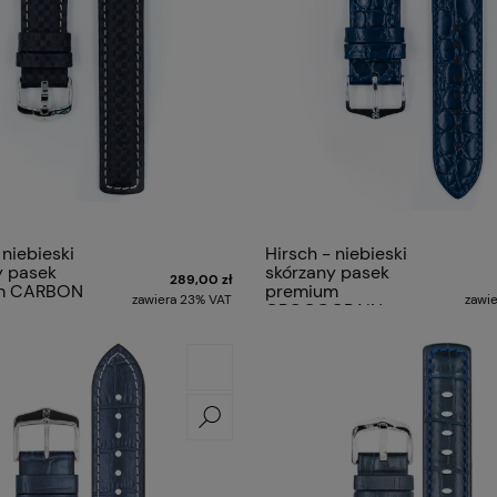
 niebieski
Hirsch - niebieski
y pasek
skórzany pasek
289,00 zł
m CARBON
premium
zawiera 23% VAT
zawi
CROCOGRAIN