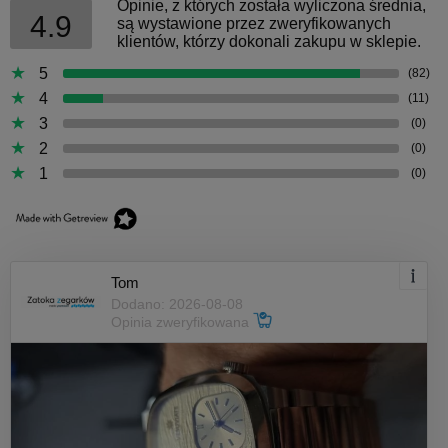
Opinie, z których została wyliczona średnia,
4.9
są wystawione przez zweryfikowanych
klientów, którzy dokonali zakupu w sklepie.
5
(82)
4
(11)
3
(0)
2
(0)
1
(0)
Tom
Dodano: 2026-08-08
Opinia zweryfikowana