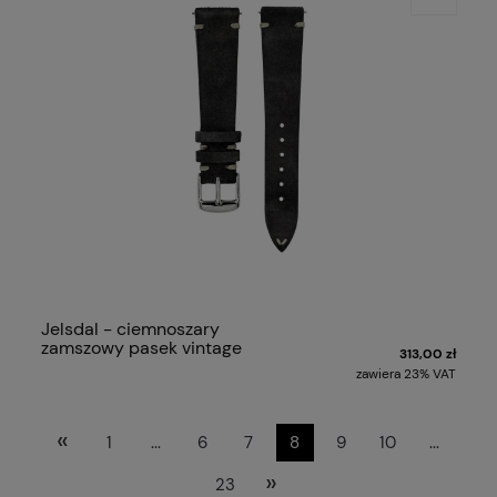
Jelsdal - ciemnoszary
zamszowy pasek vintage
313,00 zł
zawiera 23% VAT
«
1
...
6
7
8
9
10
...
»
23