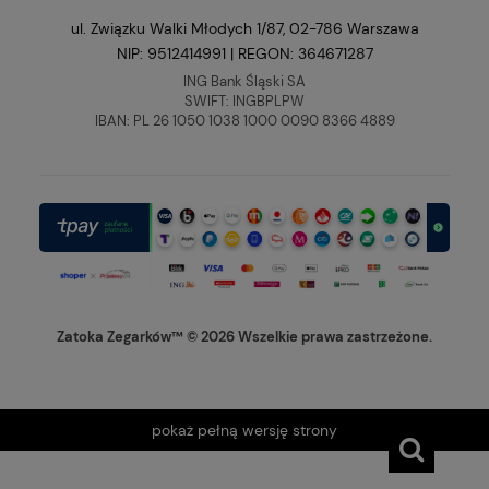
ul. Związku Walki Młodych 1/87, 02-786 Warszawa
NIP: 9512414991 | REGON: 364671287
ING Bank Śląski SA
SWIFT: INGBPLPW
IBAN: PL 26 1050 1038 1000 0090 8366 4889
Zatoka Zegarków™ © 2026 Wszelkie prawa zastrzeżone.
pokaż pełną wersję strony