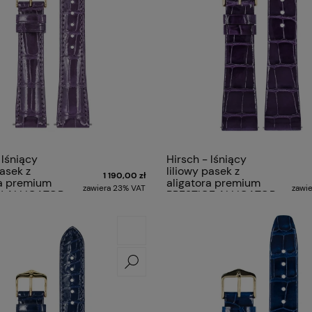
 lśniący
Hirsch - lśniący
pasek z
liliowy pasek z
1 190,00 zł
ra premium
aligatora premium
zawiera 23% VAT
zawi
 ALLIGATOR
PRESTIGE ALLIGATOR