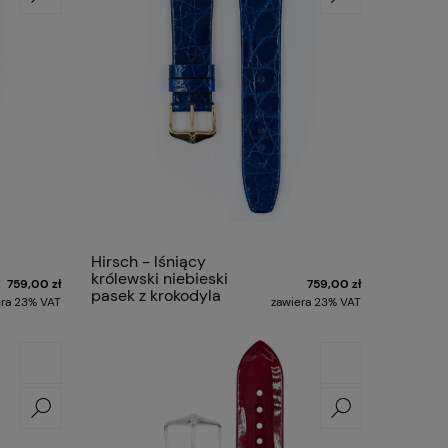
Hirsch - lśniący
królewski niebieski
759,00 zł
759,00 zł
pasek z krokodyla
era 23% VAT
zawiera 23% VAT
premium PRESTIGE
CROCO