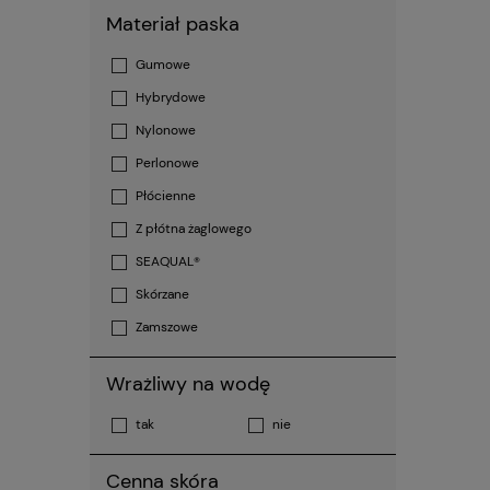
Materiał paska
Gumowe
Hybrydowe
Nylonowe
Perlonowe
Płócienne
Z płótna żaglowego
SEAQUAL®
Skórzane
Zamszowe
Wrażliwy na wodę
tak
nie
Cenna skóra