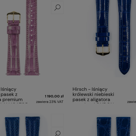
 lśniący
Hirsch - lśniący
 pasek z
królewski niebieski
1 190,00 zł
ra premium
pasek z aligatora
zawiera 23% VAT
zawi
 ALLIGATOR
premium LONDON
ALLIGATOR