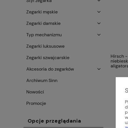
Styl zegarka
Zegarki męskie
Zegarki damskie
Typ mechanizmu
Zegarki luksusowe
Hirsch -
Zegarki szwajcarskie
niebiesk
aligato
Akcesoria do zegarków
LONDON
Archiwum Sinn
S
Nowości
P
Promocje
d
p
w
Opcje przeglądania
u
z