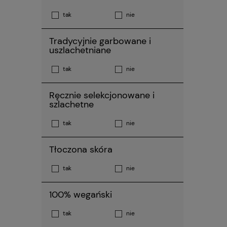
tak
nie
Tradycyjnie garbowane i
uszlachetniane
tak
nie
Ręcznie selekcjonowane i
szlachetne
tak
nie
Tłoczona skóra
tak
nie
100% wegański
tak
nie