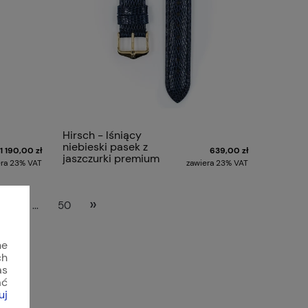
Hirsch - lśniący
niebieski pasek z
1 190,00 zł
639,00 zł
jaszczurki premium
era 23% VAT
zawiera 23% VAT
LONDON LIZARD
»
28
...
50
ne
ch
as
ać
uj