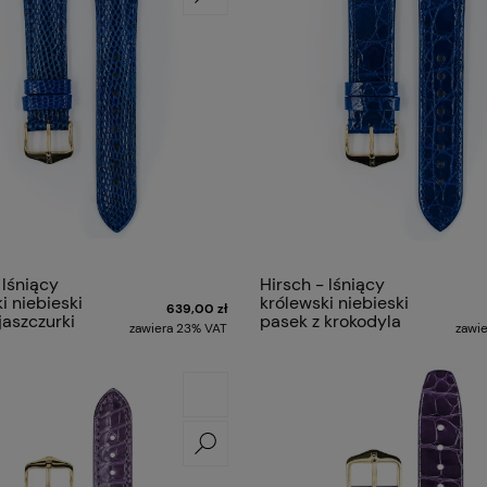
 lśniący
Hirsch - lśniący
i niebieski
królewski niebieski
639,00 zł
jaszczurki
pasek z krokodyla
zawiera 23% VAT
zawi
m LONDON
premium GENUINE
CROCO