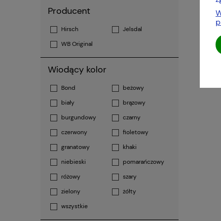
Producent
W
p
Hirsch
Jelsdal
WB Original
Wiodący kolor
Bond
beżowy
biały
brązowy
burgundowy
czarny
czerwony
fioletowy
granatowy
khaki
niebieski
pomarańczowy
różowy
szary
zielony
żółty
wszystkie