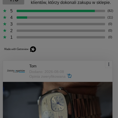
klientów, którzy dokonali zakupu w sklepie.
5
(82)
4
(11)
3
(0)
2
(0)
1
(0)
Tom
Dodano: 2026-08-08
Opinia zweryfikowana