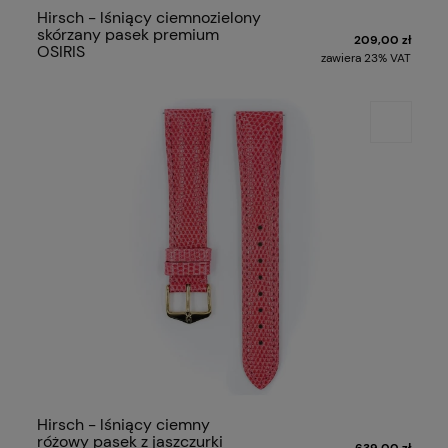
Hirsch - lśniący ciemnozielony
skórzany pasek premium
209,00 zł
OSIRIS
zawiera 23% VAT
Hirsch - lśniący ciemny
różowy pasek z jaszczurki
639,00 zł