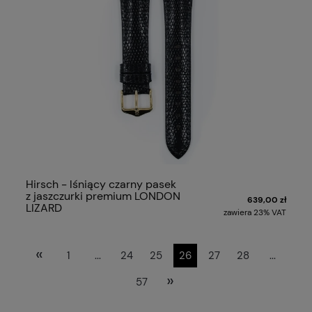
Hirsch - lśniący czarny pasek
z jaszczurki premium LONDON
639,00 zł
LIZARD
zawiera 23% VAT
«
1
...
24
25
26
27
28
...
»
57