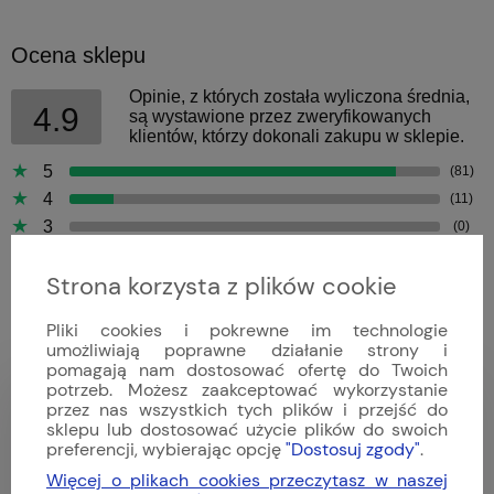
Ocena sklepu
Opinie, z których została wyliczona średnia,
4.9
są wystawione przez zweryfikowanych
klientów, którzy dokonali zakupu w sklepie.
5
(81)
4
(11)
3
(0)
2
(0)
Strona korzysta z plików cookie
1
(0)
Pliki cookies i pokrewne im technologie
umożliwiają poprawne działanie strony i
pomagają nam dostosować ofertę do Twoich
potrzeb. Możesz zaakceptować wykorzystanie
Bartek
przez nas wszystkich tych plików i przejść do
Dodano: 2026-04-09
sklepu lub dostosować użycie plików do swoich
Opinia zweryfikowana
preferencji, wybierając opcję
"Dostosuj zgody"
.
Więcej o plikach cookies przeczytasz w naszej