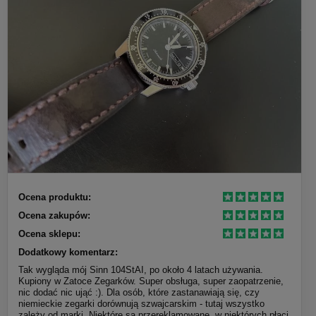
Ocena produktu:
Ocena zakupów:
Ocena sklepu:
Dodatkowy komentarz:
Tak wygląda mój Sinn 104StAI, po około 4 latach używania.
Kupiony w Zatoce Zegarków. Super obsługa, super zaopatrzenie,
nic dodać nic ująć :). Dla osób, które zastanawiają się, czy
niemieckie zegarki dorównują szwajcarskim - tutaj wszystko
zależy od marki. Niektóre są przereklamowane, w niektórych płaci