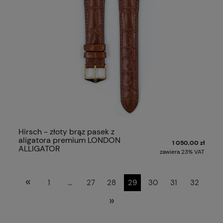
Hirsch - złoty brąz pasek z
aligatora premium LONDON
1 050,00 zł
ALLIGATOR
zawiera 23% VAT
«
1
...
27
28
29
30
31
32
»