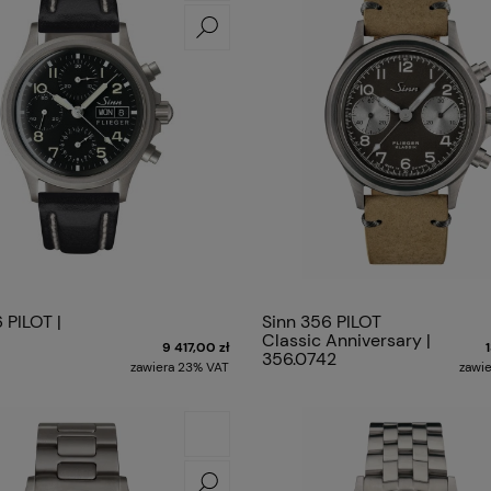
 PILOT |
Sinn 356 PILOT
Classic Anniversary |
9 417,00 zł
356.0742
zawiera 23% VAT
zawi