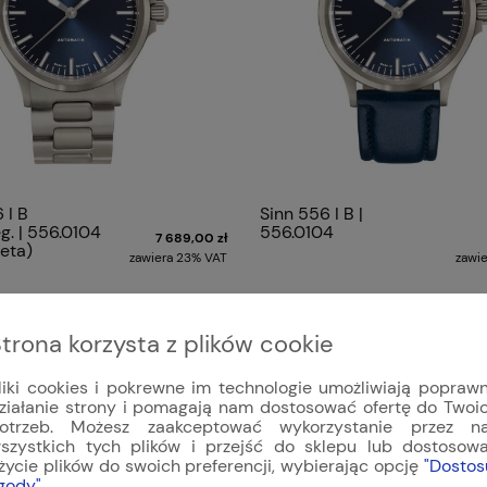
 I B
Sinn 556 I B |
g. | 556.0104
556.0104
7 689,00 zł
eta)
zawiera 23% VAT
zawi
«
1
...
6
7
8
9
trona korzysta z plików cookie
liki cookies i pokrewne im technologie umożliwiają popraw
ziałanie strony i pomagają nam dostosować ofertę do Twoi
otrzeb. Możesz zaakceptować wykorzystanie przez n
szystkich tych plików i przejść do sklepu lub dostosow
życie plików do swoich preferencji, wybierając opcję
"Dostos
gody"
.