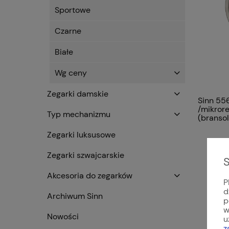
Sportowe
Czarne
Białe
Wg ceny
Zegarki damskie
Sinn 556
/mikrore
Typ mechanizmu
(bransol
Zegarki luksusowe
Zegarki szwajcarskie
S
Akcesoria do zegarków
P
d
Archiwum Sinn
p
w
Nowości
u
z