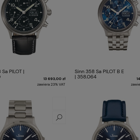
 Sa PILOT |
Sinn 358 Sa PILOT B E
0
| 358.064
13 693,00 zł
1
zawiera 23% VAT
zawi