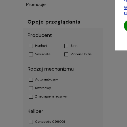
Promocje
W
p
Opcje przeglądania
Producent
Hanhart
Sinn
Vesuviate
Viribus Unitis
Rodzaj mechanizmu
Automatyczny
Kwarcowy
Z naciągiem ręcznym
Kaliber
Concepto C99001