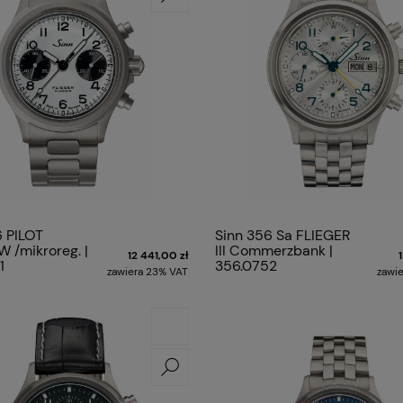
6 PILOT
Sinn 356 Sa FLIEGER
W /mikroreg. |
III Commerzbank |
12 441,00 zł
1
356.0752
zawiera 23% VAT
zawi