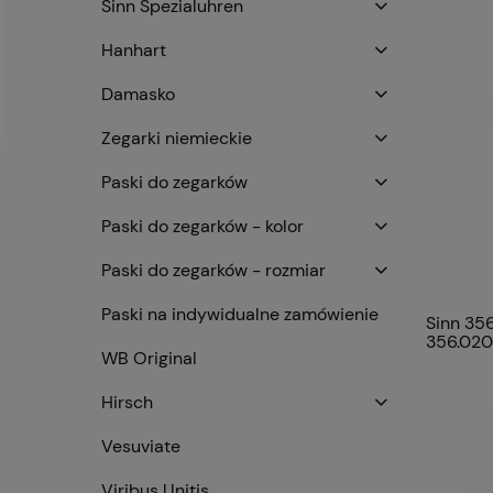
Sinn Spezialuhren
Hanhart
Damasko
Zegarki niemieckie
Paski do zegarków
Paski do zegarków - kolor
Paski do zegarków - rozmiar
Paski na indywidualne zamówienie
Sinn 356
356.020
WB Original
Hirsch
Vesuviate
Viribus Unitis