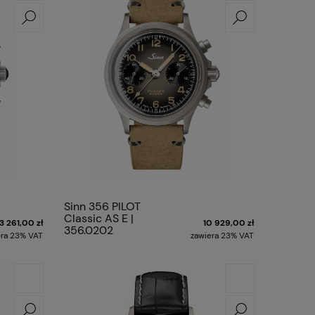
Sinn 356 PILOT
Classic AS E |
13 261,00 zł
10 929,00 zł
356.0202
era 23% VAT
zawiera 23% VAT