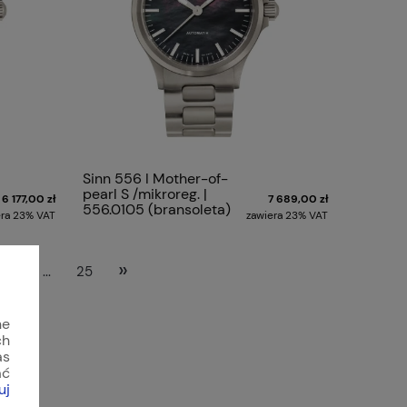
Sinn 556 I Mother-of-
pearl S /mikroreg. |
6 177,00 zł
7 689,00 zł
556.0105 (bransoleta)
era 23% VAT
zawiera 23% VAT
»
10
...
25
ne
ch
as
ać
uj