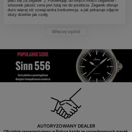
płaci się za zegarek :). Porównując do innych moich zegarków -
stosunek jakość cena jest tutaj nie do przebicia. Zegarek oferuje
dużo więcej niż szwajcarska konkurencja, a jak pokazuje zdjęcie
służy dzielnie jak czołg.
Więcej opinii
AUTORYZOWANY DEALER
Oficjalnie reprezentujemy w Polsce każdą ze sprzedawanych marek.