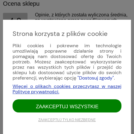
Ocena sklepu
Opinie, z których została wyliczona średnia,
4.9
są wystawione przez zweryfikowanych
klientów, którzy dokonali zakupu w sklepie.
Strona korzysta z plików cookie
5
(82)
4
(11)
Pliki cookies i pokrewne im technologie
3
(0)
umożliwiają poprawne działanie strony i
pomagają nam dostosować ofertę do Twoich
2
(0)
potrzeb. Możesz zaakceptować wykorzystanie
1
(0)
przez nas wszystkich tych plików i przejść do
sklepu lub dostosować użycie plików do swoich
preferencji, wybierając opcję
"Dostosuj zgody"
.
Więcej o plikach cookies przeczytasz w naszej
Polityce prywatności.
Tom
Dodano: 2026-08-08
ZAAKCEPTUJ WSZYSTKIE
Opinia zweryfikowana
ZAAKCEPTUJ TYLKO NIEZBĘDNE