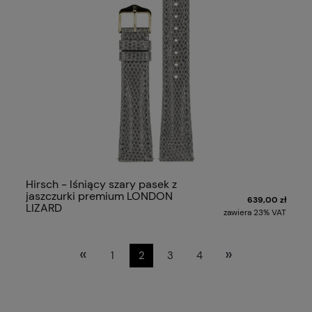
Hirsch - lśniący szary pasek z
jaszczurki premium LONDON
639,00 zł
LIZARD
zawiera 23% VAT
«
»
1
2
3
4