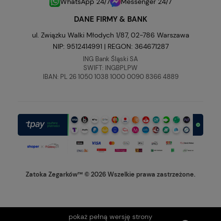
WhatsApp 24/7
Messenger 24/7
DANE FIRMY & BANK
ul. Związku Walki Młodych 1/87, 02-786 Warszawa
NIP: 9512414991 | REGON: 364671287
ING Bank Śląski SA
SWIFT: INGBPLPW
IBAN: PL 26 1050 1038 1000 0090 8366 4889
Zatoka Zegarków™ © 2026 Wszelkie prawa zastrzeżone.
pokaż pełną wersję strony