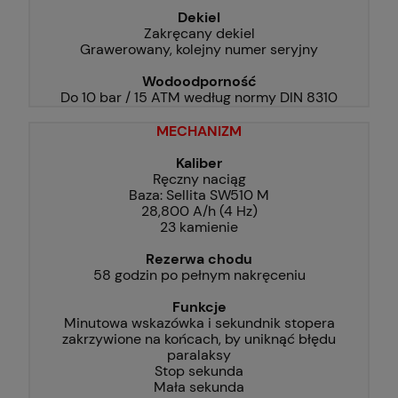
Dekiel
Zakręcany dekiel
Grawerowany, kolejny numer seryjny
Wodoodporność
Do 10 bar / 15 ATM według normy DIN 8310
MECHANIZM
Kaliber
Ręczny naciąg
Baza: Sellita SW510 M
28,800 A/h (4 Hz)
23 kamienie
Rezerwa chodu
58 godzin po pełnym nakręceniu
Funkcje
Minutowa wskazówka i sekundnik stopera
zakrzywione na końcach, by uniknąć błędu
paralaksy
Stop sekunda
Mała sekunda