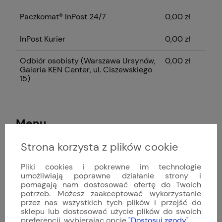
płatności
Paczkomat® InPost 24/7
0,00 zł
InPost Kurier
0,00 zł
Odbiór osobisty
(Warszawa Ursynów,
0,00 zł
Galeria KEN Center, ul. Ciszewskiego
15)
Menu
Strona korzysta z plików cookie
Zegarki z wysyłką w 24h [Warszawa]
Pliki cookies i pokrewne im technologie
Sinn Spezialuhren
umożliwiają poprawne działanie strony i
pomagają nam dostosować ofertę do Twoich
Hanhart
potrzeb. Możesz zaakceptować wykorzystanie
przez nas wszystkich tych plików i przejść do
Damasko
sklepu lub dostosować użycie plików do swoich
preferencji, wybierając opcję
"Dostosuj zgody"
.