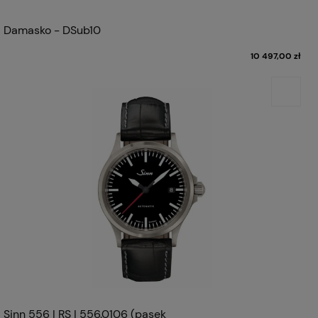
Damasko - DSub10
10 497,00 zł
Sinn 556 I RS | 556.0106 (pasek