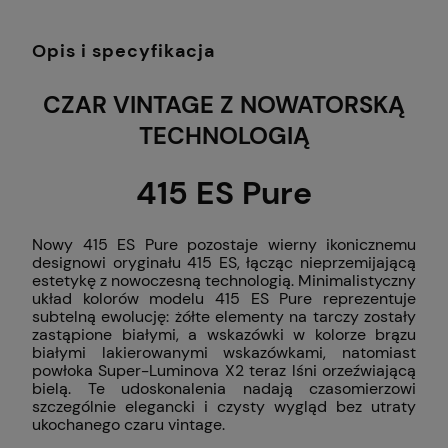
Opis i specyfikacja
CZAR VINTAGE Z NOWATORSKĄ
TECHNOLOGIĄ
415 ES Pure
Nowy 415 ES Pure pozostaje wierny ikonicznemu
designowi oryginału 415 ES, łącząc nieprzemijającą
estetykę z nowoczesną technologią. Minimalistyczny
układ kolorów modelu 415 ES Pure reprezentuje
subtelną ewolucję: żółte elementy na tarczy zostały
zastąpione białymi, a wskazówki w kolorze brązu
białymi lakierowanymi wskazówkami, natomiast
powłoka Super-Luminova X2 teraz lśni orzeźwiającą
bielą. Te udoskonalenia nadają czasomierzowi
szczególnie elegancki i czysty wygląd bez utraty
ukochanego czaru vintage.