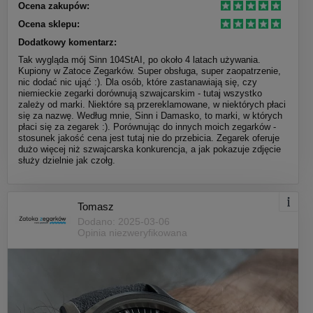
Ocena zakupów:
Ocena sklepu:
Dodatkowy komentarz:
Tak wygląda mój Sinn 104StAI, po około 4 latach używania.
Kupiony w Zatoce Zegarków. Super obsługa, super zaopatrzenie,
nic dodać nic ująć :). Dla osób, które zastanawiają się, czy
niemieckie zegarki dorównują szwajcarskim - tutaj wszystko
zależy od marki. Niektóre są przereklamowane, w niektórych płaci
się za nazwę. Według mnie, Sinn i Damasko, to marki, w których
płaci się za zegarek :). Porównując do innych moich zegarków -
stosunek jakość cena jest tutaj nie do przebicia. Zegarek oferuje
dużo więcej niż szwajcarska konkurencja, a jak pokazuje zdjęcie
służy dzielnie jak czołg.
Tomasz
Dodano: 2025-03-06
Opinia niezweryfikowana