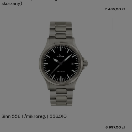
skórzany)
5 485,00 zł
Sinn 556 I /mikroreg. | 556.010
6 997,00 zł