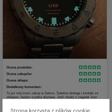
Ocena produktu:
Ocena zakupów:
Ocena sklepu:
Dodatkowy komentarz:
To już mój trzeci zakup w Zatoce. Świetna obsługa i kontakt ze
sklepem, bardzo szybka dostawa. Jeśli chodzi o zegarek Sinn
U50 to jest to czego szukałem, zegarek jest świetny, pełny
Tegiment sprawia, że zegarek zostanie ze mną na długie lata.
Strona korzysta z plików cookie
Polecam i sklep i zegarek.