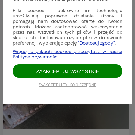
Pliki cookies i pokrewne im technologie
umożliwiają poprawne działanie strony i
Jacek
pomagają nam dostosować ofertę do Twoich
Dodano: 2025-06-09
potrzeb. Możesz zaakceptować wykorzystanie
Opinia niezweryfikowana
przez nas wszystkich tych plików i przejść do
sklepu lub dostosować użycie plików do swoich
preferencji, wybierając opcję
"Dostosuj zgody"
.
Więcej o plikach cookies przeczytasz w naszej
Polityce prywatności.
ZAAKCEPTUJ WSZYSTKIE
ZAAKCEPTUJ TYLKO NIEZBĘDNE