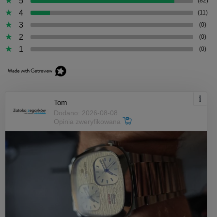
5
(82)
4
(11)
3
(0)
2
(0)
1
(0)
Tom
Dodano: 2026-08-08
Opinia zweryfikowana