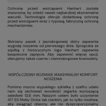
Ochrona przed wstrząsami Hanhart została
stworzona, by znieść nawet najbardziej ekstremalne
warunki. Technologia oferuje dodatkową ochronę
przed wstrząsami wraz z typową, fabryczną ochroną
mechanizmów.
Skórzany pasek z jasnobrązowej skóry zapewnia
wygodę noszenia od pierwszego dnia. Sprzączka ze
szpilką z historycznym logo Hanhart zapewnia
bezpieczne zapięcie. Aby zapewnić więcej opcji,
oferujemy także czarne i ciemnobrązowe bransolety.
WSPÓŁCZESNY ROZMIAR, MAKSYMALNY KOMFORT
NOSZENIA
Pomimo mocno wypukłego szkiełka z szafiru udało
nam się zachować wysokość zegarka wynoszącą
zaledwie 13,6 mm. Naszym celem było uczynienie
417 ES Moby Dicka tak cienkim, jak to tylko możliwe,
aby osiągnąć obecny, ale nie dysproporcjonalny