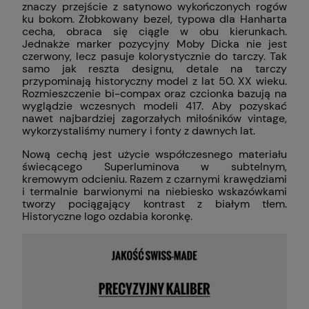
znaczy przejście z satynowo wykończonych rogów
ku bokom. Żłobkowany bezel, typowa dla Hanharta
cecha, obraca się ciągle w obu kierunkach.
Jednakże marker pozycyjny Moby Dicka nie jest
czerwony, lecz pasuje kolorystycznie do tarczy. Tak
samo jak reszta designu, detale na tarczy
przypominają historyczny model z lat 50. XX wieku.
Rozmieszczenie bi-compax oraz czcionka bazują na
wyglądzie wczesnych modeli 417. Aby pozyskać
nawet najbardziej zagorzałych miłośników vintage,
wykorzystaliśmy numery i fonty z dawnych lat.
Nową cechą jest użycie współczesnego materiału
świecącego Superluminova w subtelnym,
kremowym odcieniu. Razem z czarnymi krawędziami
i termalnie barwionymi na niebiesko wskazówkami
tworzy pociągający kontrast z białym tłem.
Historyczne logo ozdabia koronkę.