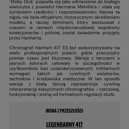
"Moby Dick" pojawiła się jako odniesienie do białego
wieloryba z powieści Hermana Melville'a i stała się
symbolem rzadkości i rozpoznawalności. Nazwa ta
nigdy nie była oficjalnym, historycznym określeniem
modelu, a raczej terminem, który ewoluował z
czasem w ramach międzynarodowej wspólnoty
kolekcjonerów i później został świadomie przyjęty
przez Hanharta.
Chronograf Hanhart 417 ES był wykorzystywany na
wielu profesjonalnych polach, gdzie precyzyjny
pomiar czasu jest kluczowy. Wersje z tarczami o
jasnych kolorach celowały w szczególności w
użytkowników bez ustandaryzowanych, militarnych
wymagań, takich jak cywilnych awiatorów,
techników i środowiska medyczne. W ten sposób
wersja z białą tarczą reprezentuje cywilną
interpretację klasycznych chronografów - rzeczową,
funkcjonalną i wolną od formalnych regulacji służb.