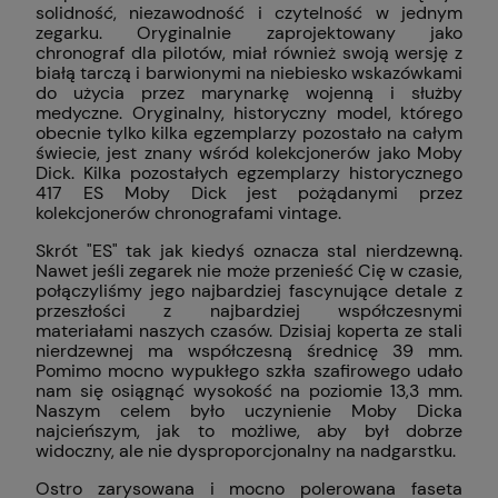
solidność, niezawodność i czytelność w jednym
zegarku. Oryginalnie zaprojektowany jako
chronograf dla pilotów, miał również swoją wersję z
białą tarczą i barwionymi na niebiesko wskazówkami
do użycia przez marynarkę wojenną i służby
medyczne. Oryginalny, historyczny model, którego
obecnie tylko kilka egzemplarzy pozostało na całym
świecie, jest znany wśród kolekcjonerów jako Moby
Dick. Kilka pozostałych egzemplarzy historycznego
417 ES Moby Dick jest pożądanymi przez
kolekcjonerów chronografami vintage.
Skrót "ES" tak jak kiedyś oznacza stal nierdzewną.
Nawet jeśli zegarek nie może przenieść Cię w czasie,
połączyliśmy jego najbardziej fascynujące detale z
przeszłości z najbardziej współczesnymi
materiałami naszych czasów. Dzisiaj koperta ze stali
nierdzewnej ma współczesną średnicę 39 mm.
Pomimo mocno wypukłego szkła szafirowego udało
nam się osiągnąć wysokość na poziomie 13,3 mm.
Naszym celem było uczynienie Moby Dicka
najcieńszym, jak to możliwe, aby był dobrze
widoczny, ale nie dysproporcjonalny na nadgarstku.
Ostro zarysowana i mocno polerowana faseta