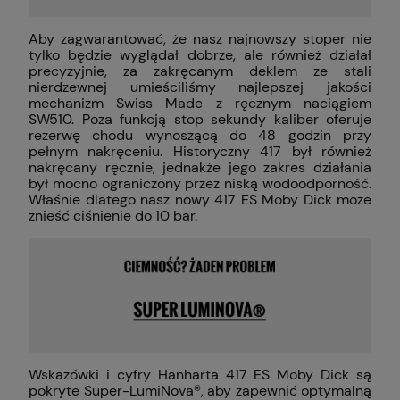
Aby zagwarantować, że nasz najnowszy stoper nie
tylko będzie wyglądał dobrze, ale również działał
precyzyjnie, za zakręcanym deklem ze stali
nierdzewnej umieściliśmy najlepszej jakości
mechanizm Swiss Made z ręcznym naciągiem
SW510. Poza funkcją stop sekundy kaliber oferuje
rezerwę chodu wynoszącą do 48 godzin przy
pełnym nakręceniu. Historyczny 417 był również
nakręcany ręcznie, jednakże jego zakres działania
był mocno ograniczony przez niską wodoodporność.
Właśnie dlatego nasz nowy 417 ES Moby Dick może
znieść ciśnienie do 10 bar.
Wskazówki i cyfry Hanharta 417 ES Moby Dick są
pokryte Super-LumiNova®, aby zapewnić optymalną