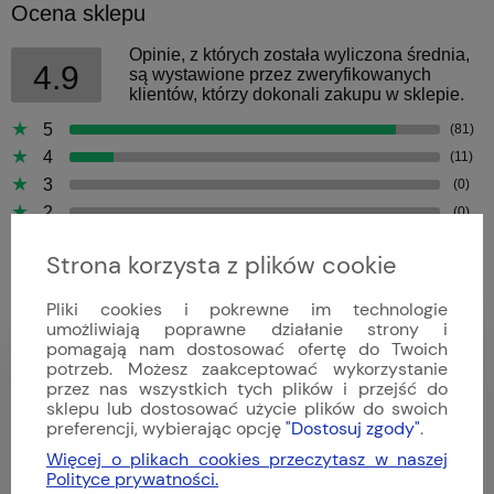
Ocena sklepu
Opinie, z których została wyliczona średnia,
4.9
są wystawione przez zweryfikowanych
klientów, którzy dokonali zakupu w sklepie.
5
(81)
4
(11)
3
(0)
2
(0)
1
(0)
Strona korzysta z plików cookie
Pliki cookies i pokrewne im technologie
umożliwiają poprawne działanie strony i
pomagają nam dostosować ofertę do Twoich
Bartek
potrzeb. Możesz zaakceptować wykorzystanie
Dodano: 2026-04-09
przez nas wszystkich tych plików i przejść do
Opinia zweryfikowana
sklepu lub dostosować użycie plików do swoich
preferencji, wybierając opcję
"Dostosuj zgody"
.
Więcej o plikach cookies przeczytasz w naszej
Polityce prywatności.