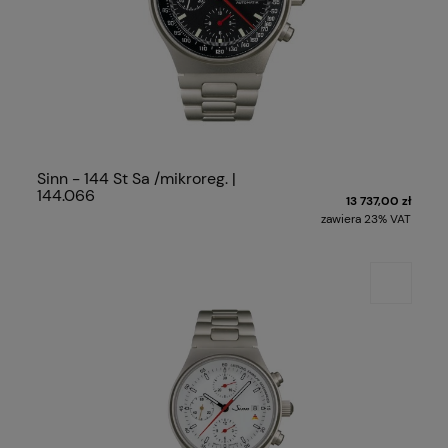
Sinn - 144 St Sa /mikroreg. |
144.066
13 737,00 zł
zawiera 23% VAT