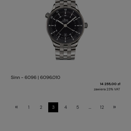
Sinn - 6096 | 6096.010
14 255,00 zł
zawiera 23% VAT
«
»
1
2
3
4
5
...
12