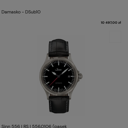
Damasko - DSub10
10 497,00 zł
Sinn 556 I RS | 556.0106 (pasek