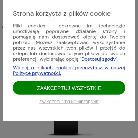
Strona korzysta z plików cookie
Pliki cookies i pokrewne im technologie
Sinn - 903 St II G | 903.093
umożliwiają poprawne działanie strony i
pomagają nam dostosować ofertę do Twoich
16 113,00 zł
potrzeb. Możesz zaakceptować wykorzystanie
przez nas wszystkich tych plików i przejść do
sklepu lub dostosować użycie plików do swoich
preferencji, wybierając opcję
"Dostosuj zgody"
.
Więcej o plikach cookies przeczytasz w naszej
Polityce prywatności.
ZAAKCEPTUJ WSZYSTKIE
ZAAKCEPTUJ TYLKO NIEZBĘDNE